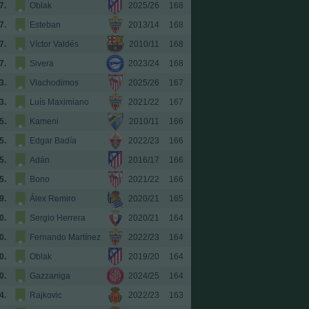
7.
Oblak
2025/26
168
7.
Esteban
2013/14
168
7.
Víctor Valdés
2010/11
168
7.
Sivera
2023/24
168
3.
Vlachodimos
2025/26
167
3.
Luís Maximiano
2021/22
167
5.
Kameni
2010/11
166
5.
Edgar Badía
2022/23
166
5.
Adán
2016/17
166
5.
Bono
2021/22
166
9.
Álex Remiro
2020/21
165
0.
Sergio Herrera
2020/21
164
0.
Fernando Martínez
2022/23
164
0.
Oblak
2019/20
164
0.
Gazzaniga
2024/25
164
4.
Rajkovic
2022/23
163