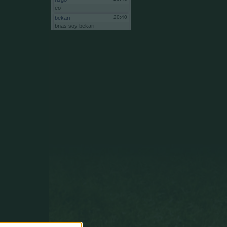
eo
20:40
bekari
bnas
soy
bekari
administrador
comunidad
andamurenyos
al
intentar
reiniciar
no
me
deja
pq
ne
ha
quitado
de
adminsitrador
vuelve
a
ponerme
porfa
20:39
bekari
eoooo
20:35
Anaku
Tiene
que
estar
mal,
mal,
mal,
mal,
mal
definido
este
algoritmo
para
asignarle
un
6
a
Mbappe.
14:39
Gsus77
Todas
las
paradas,
sean
al
tiro
que
sean,
valen
lo
mismo
para
el
algoritmo
ESTADÍSTICO
del
que
salen
las
puntuaciones.
19:27
Anaku
Gsus77,
gracias
pos
la
aclaración
pero
no
se
me
quita
de
la
cabeza
Homer
Simpson.
Hay
muchas