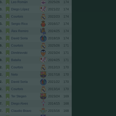
3.
Leo Román
2025/26
174
3.
Diego López
2021/22
174
3.
Courtois
2022/23
174
3.
Sergio Rico
2016/17
174
3.
Álex Remiro
2024/25
174
3.
David Soria
2018/19
174
9.
Courtois
2025/26
171
9.
Dimitrievski
2023/24
171
9.
Batalla
2024/25
171
2.
Courtois
2012/13
170
2.
Neto
2017/18
170
2.
David Soria
2021/22
170
2.
Courtois
2013/14
170
6.
Ter Stegen
2023/24
169
7.
Diego Alves
2014/15
168
7.
Claudio Bravo
2015/16
168