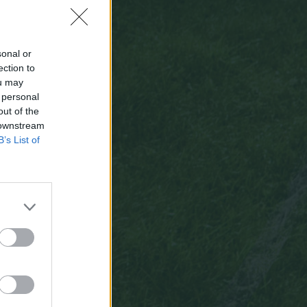
paradas
fáciles
y
no
decisivas
que
puntuáis
como
si
fueran
paradones.
Y
paradones
decisivos
que
puntuaís
como
úna
parada'´.
sonal or
Un
saludo
ection to
ou may
 personal
out of the
 downstream
B’s List of