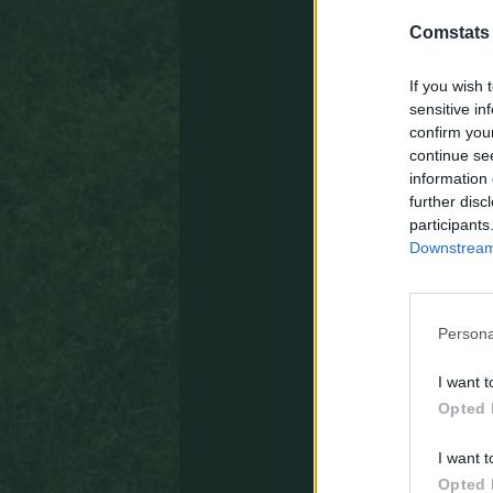
3
Comstats
3
3
If you wish 
3
sensitive in
confirm you
3
continue se
3
information 
3
further disc
participants
3
Downstream 
3
4
4
Persona
4
4
I want t
Opted 
4
4
I want t
4
Opted 