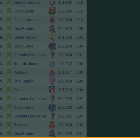
5.
Aitor Fernández
2019/20
210
5.
Joan García
2025/26
210
5.
Filip Jörgensen
2023/24
210
8.
Álex Remiro
2023/24
205
9.
Keylor Navas
2015/16
204
9.
David Soria
2023/24
204
1.
Jeremías Ledesma
2023/24
201
2.
Roberto Jiménez
2011/12
200
2.
Pacheco
2016/17
200
4.
Unai Simón
2023/24
199
5.
Oblak
2017/18
198
6.
Jeremías Ledesma
2022/23
197
7.
David Soria
2022/23
195
8.
Jeremías Ledesma
2021/22
192
8.
Rajkovic
2023/24
192
0.
Álex Remiro
2022/23
191