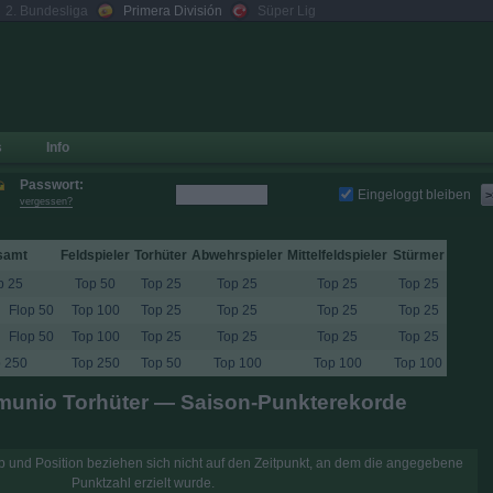
2. Bundesliga
Primera División
Süper Lig
s
Info
Passwort:
Eingeloggt bleiben
>
vergessen?
samt
Feldspieler
Torhüter
Abwehrspieler
Mittelfeldspieler
Stürmer
p 25
Top 50
Top 25
Top 25
Top 25
Top 25
Flop 50
Top 100
Top 25
Top 25
Top 25
Top 25
Flop 50
Top 100
Top 25
Top 25
Top 25
Top 25
 250
Top 250
Top 50
Top 100
Top 100
Top 100
munio Torhüter — Saison-Punkterekorde
 und Position beziehen sich nicht auf den Zeitpunkt, an dem die angegebene
Punktzahl erzielt wurde.