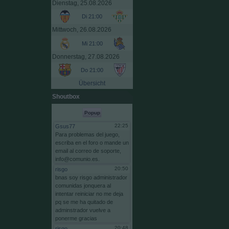
Dienstag, 25.08.2026
Di 21:00
Mittwoch, 26.08.2026
Mi 21:00
Donnerstag, 27.08.2026
Do 21:00
Übersicht
Shoutbox
Popup
22:25
Gsus77
Para
problemas
del
juego,
escriba
en
el
foro
o
mande
un
email
al
correo
de
soporte,
info@comunio.es.
20:50
risgo
bnas
soy
risgo
administrador
comunidas
jonquera
al
intentar
reiniciar
no
me
deja
pq
se
me
ha
quitado
de
adminstrador
vuelve
a
ponerme
gracias
20:48
risgo