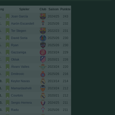
ng
Spieler
Club
Saison
Punkte
.
Joan García
2024/25
243
.
Aarón Escandell
2025/26
232
.
Ter Stegen
2022/23
231
.
David Soria
2025/26
230
.
Ryan
2025/26
230
.
Gazzaniga
2023/24
229
.
Oblak
2020/21
226
.
Álvaro Valles
2023/24
220
.
Dmitrovic
2025/26
216
0.
Keylor Navas
2013/14
214
1.
Mamardashvili
2023/24
212
1.
Courtois
2020/21
212
3.
Sergio Herrera
2024/25
211
3.
Radu
2025/26
211