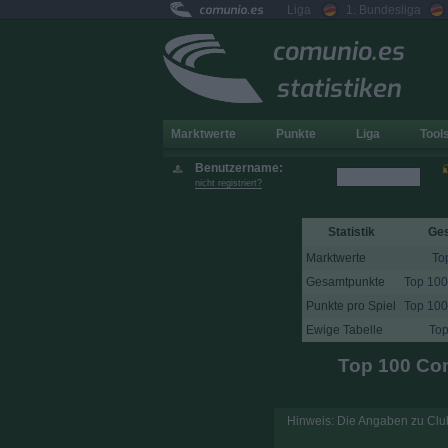
comunio.es
Liga
1. Bundesliga
comunio.es
statistiken
Marktwerte
Punkte
Liga
Tool
Benutzername:
nicht registriert?
Statistik
Ge
Marktwerte
To
Gesamtpunkte
Top 100
Punkte pro Spiel
Top 100
Ewige Tabelle
Top
Top 100 Co
Hinweis: Die Angaben zu Club