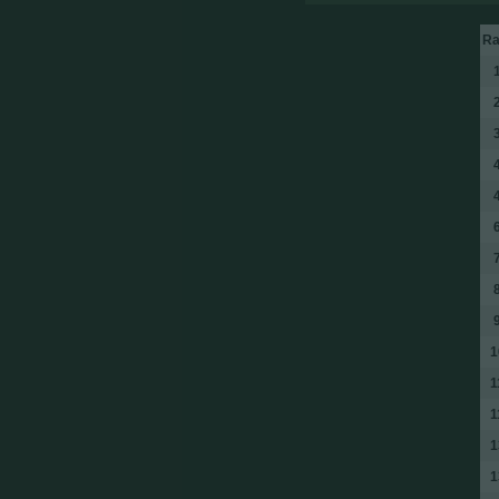
Ra
1
2
3
4
4
6
7
8
9
1
1
1
1
1