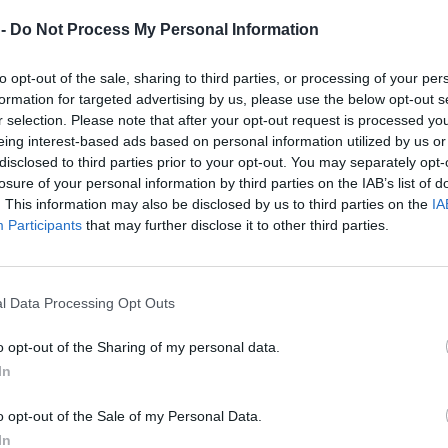
0.
Oblak
2024/25
191
 -
Do Not Process My Personal Information
2.
Diego López
2016/17
190
2.
Oblak
2023/24
190
to opt-out of the sale, sharing to third parties, or processing of your per
4.
Courtois
2021/22
189
formation for targeted advertising by us, please use the below opt-out s
r selection. Please note that after your opt-out request is processed y
5.
Ter Stegen
2017/18
188
eing interest-based ads based on personal information utilized by us or
5.
Víctor Valdés
2009/10
188
disclosed to third parties prior to your opt-out. You may separately opt-
5.
Claudio Bravo
2014/15
188
losure of your personal information by third parties on the IAB’s list of
. This information may also be disclosed by us to third parties on the
IA
5.
David de Gea
2010/11
188
Participants
that may further disclose it to other third parties.
9.
Batalla
2025/26
187
0.
Sivera
2025/26
186
0.
Pacheco
2017/18
186
l Data Processing Opt Outs
0.
Oblak
2015/16
186
3.
Bono
2020/21
185
o opt-out of the Sharing of my personal data.
In
4.
David Soria
2024/25
184
4.
Sergio Asenjo
2019/20
184
o opt-out of the Sale of my Personal Data.
4.
Oblak
2018/19
184
In