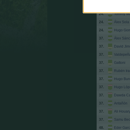
24.
Diego Ag
24.
Tommy Ma
24.
Álex Sola
24.
Hugo Gon
37.
Álex Sán
37.
David Ji
37.
Valdepeñ
37.
Gattoni
37.
Rubén Ira
37.
Hugo Bur
37.
Hugo Lóp
37.
Dawda C
37.
Antañón
37.
Ali Houar
37.
Samu Bec
48.
Eder Garc