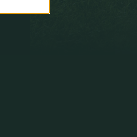
paradas
fáciles
y
no
decisivas
que
puntuáis
como
si
fueran
paradones.
Y
paradones
decisivos
que
puntuaís
como
úna
parada'´.
Un
saludo