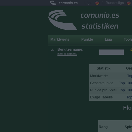
comunio.es
Liga
1. Bundesliga
comunio.es
statistiken
Marktwerte
Punkte
Liga
Tool
Benutzername:
nicht registriert?
Statistik
Ge
Marktwerte
To
Gesamtpunkte
Top 100
Punkte pro Spiel
Top 100
Ewige Tabelle
Top
Flo
Rang
Spie