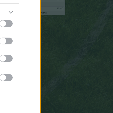
eo
20:40
bekari
bnas
soy
bekari
administrador
comunidad
andamurenyos
al
intentar
reiniciar
no
me
deja
pq
ne
ha
quitado
de
adminsitrador
vuelve
a
ponerme
porfa
20:39
bekari
eoooo
20:35
Anaku
Tiene
que
estar
mal,
mal,
mal,
mal,
mal
definido
este
algoritmo
para
asignarle
un
6
a
Mbappe.
14:39
Gsus77
Todas
las
paradas,
sean
al
tiro
que
sean,
valen
lo
mismo
para
el
algoritmo
ESTADÍSTICO
del
que
salen
las
puntuaciones.
19:27
Anaku
Gsus77,
gracias
pos
la
aclaración
pero
no
se
me
quita
de
la
cabeza
Homer
Simpson.
Hay
muchas