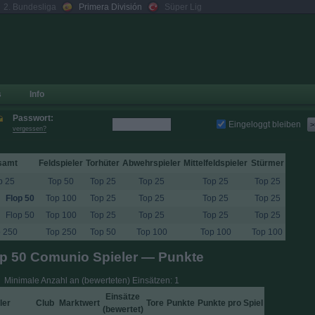
2. Bundesliga
Primera División
Süper Lig
s
Info
Passwort:
Eingeloggt bleiben
>
vergessen?
samt
Feldspieler
Torhüter
Abwehrspieler
Mittelfeldspieler
Stürmer
p 25
Top 50
Top 25
Top 25
Top 25
Top 25
Flop 50
Top 100
Top 25
Top 25
Top 25
Top 25
Flop 50
Top 100
Top 25
Top 25
Top 25
Top 25
 250
Top 250
Top 50
Top 100
Top 100
Top 100
p 50 Comunio Spieler — Punkte
Minimale Anzahl an (bewerteten) Einsätzen: 1
Einsätze
ler
Club
Marktwert
Tore
Punkte
Punkte pro Spiel
(
bewertet
)