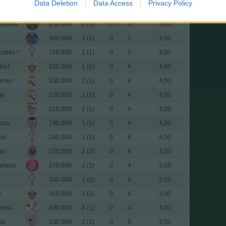
Data Deletion
Data Access
Privacy Policy
uado
280.000
1 (1)
0
3
3,00
rques
230.000
2 (1)
0
3
3,00
300.000
1 (1)
0
3
3,00
zález
*
720.000
1 (1)
0
3
3,00
chez
220.000
1 (1)
0
4
4,00
ménez
230.000
2 (1)
0
4
4,00
as
220.000
1 (1)
0
4
4,00
210.000
1 (1)
0
4
4,00
nzo
190.000
1 (1)
0
4
4,00
cio
240.000
1 (1)
0
4
4,00
ez
270.000
2 (2)
0
4
2,00
amara
270.000
2 (2)
0
4
2,00
300.000
2 (2)
0
4
2,00
y
310.000
2 (2)
0
4
2,00
erra
430.000
3 (1)
0
4
4,00
ía
230.000
2 (2)
0
5
2,50