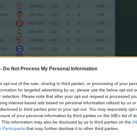
la
160.000
2 (2)
0
-6
-3,00
ivero
160.000
1 (1)
0
-4
-4,00
1.490.000
2 (2)
0
-3
-1,50
2.480.000
2 (2)
0
0
0,00
dán
190.000
4 (3)
0
0
0,00
cillo
160.000
1 (1)
0
1
1,00
170.000
1 (1)
0
1
1,00
160.000
1 (1)
0
1
1,00
 -
Do Not Process My Personal Information
ro
170.000
1 (1)
0
2
2,00
to opt-out of the sale, sharing to third parties, or processing of your per
tes
240.000
1 (1)
0
2
2,00
formation for targeted advertising by us, please use the below opt-out s
810.000
1 (1)
0
2
2,00
r selection. Please note that after your opt-out request is processed y
lestero
180.000
1 (1)
0
2
2,00
eing interest-based ads based on personal information utilized by us or
disclosed to third parties prior to your opt-out. You may separately opt-
rano
260.000
1 (1)
0
2
2,00
losure of your personal information by third parties on the IAB’s list of
190.000
1 (1)
0
2
2,00
. This information may also be disclosed by us to third parties on the
IA
ández
280.000
1 (1)
0
2
2,00
Participants
that may further disclose it to other third parties.
1.150.000
1 (1)
0
2
2,00