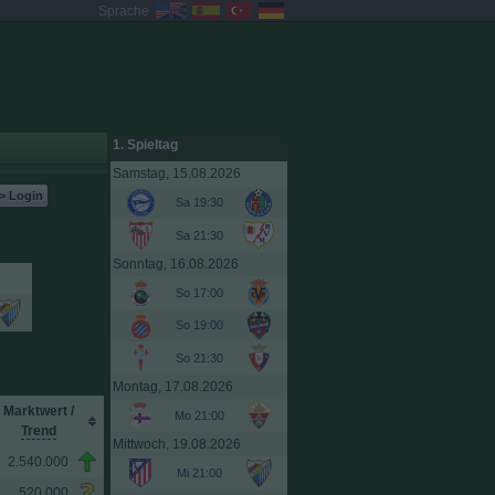
Sprache
1. Spieltag
Samstag, 15.08.2026
> Login
Sa 19:30
Sa 21:30
Sonntag, 16.08.2026
So 17:00
So 19:00
So 21:30
Montag, 17.08.2026
Marktwert
/
Mo 21:00
Trend
Mittwoch, 19.08.2026
2.540.000
Mi 21:00
520.000