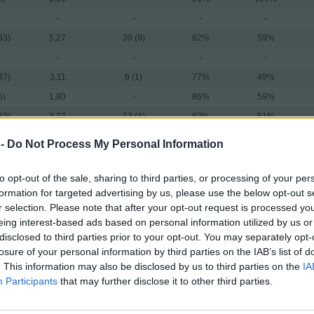
-
-
-
-
33)
5,27
39 (9)
82%
59%
-
-
-
-
37)
3,11
9 (1)
77%
49%
5)
1,80
-
86%
59%
33)
3,27
13 (4)
82%
51%
2)
3,50
-
80%
50%
 -
Do Not Process My Personal Information
6)
2,83
2 (1)
80%
36%
11)
3,45
12 (4)
78%
37%
to opt-out of the sale, sharing to third parties, or processing of your per
formation for targeted advertising by us, please use the below opt-out s
27)
5,37
16 (6)
82%
57%
r selection. Please note that after your opt-out request is processed y
-
-
-
-
eing interest-based ads based on personal information utilized by us or
20)
3,00
21 (3)
77%
50%
disclosed to third parties prior to your opt-out. You may separately opt-
losure of your personal information by third parties on the IAB’s list of
21)
4,43
19 (8)
76%
51%
. This information may also be disclosed by us to third parties on the
IA
20)
3,75
8 (1)
88%
46%
Participants
that may further disclose it to other third parties.
20)
5,15
2 (1)
92%
48%
30)
4,63
30 (12)
81%
42%