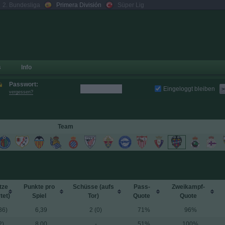
2. Bundesliga
Primera División
Süper Lig
s
Info
Passwort:
Eingeloggt bleiben
>
vergessen?
Team
tze
Punkte pro
Schüsse (aufs
Pass-
Zweikampf-
tet
)
Spiel
Tor)
Quote
Quote
36)
6,39
2 (0)
71%
96%
2)
8,00
-
51%
100%