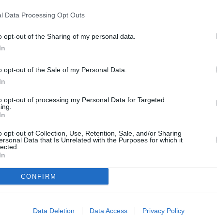
33)
4,55
28 (9)
76%
53%
l Data Processing Opt Outs
-
-
-
-
o opt-out of the Sharing of my personal data.
33)
4,27
49 (24)
68%
42%
In
32)
5,19
59 (18)
73%
48%
19)
2,37
28 (9)
82%
37%
o opt-out of the Sale of my Personal Data.
-
-
-
-
In
to opt-out of processing my Personal Data for Targeted
ing.
In
Letzte & nächste Spiele...
o opt-out of Collection, Use, Retention, Sale, and/or Sharing
Ausw.
Erg.
Tend.
Spt.
Datum
He
ersonal Data that Is Unrelated with the Purposes for which it
lected.
5:
1
N
1
So, 16.08.2026 19:00
In
3
:2
S
2
Mo, 24.08.2026 19:30
2:
3
S
3
Sa, 29.08.2026 17:00
CONFIRM
2
:0
S
2:
1
N
Data Deletion
Data Access
Privacy Policy