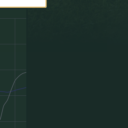
paradas
fáciles
y
no
decisivas
que
puntuáis
como
si
fueran
paradones.
Y
paradones
decisivos
que
puntuaís
como
úna
parada'´.
Un
saludo