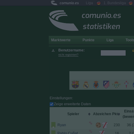
comunio.es
Liga
1. Bundesliga
comunio.es
statistiken
Marktwerte
Punkte
Liga
Tool
Benutzername:
nicht registriert?
Einstellungen:
Zeige erweiterte Daten
Einsä
Spieler
Abzeichen
Pkt.
(
bewer
Ryan
230
36 (
Pablo Cuñat
16
2 (