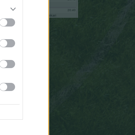
eo
2.790.000
20:40
bekari
bnas
soy
bekari
710.000
administrador
comunidad
3.840.000
andamurenyos
al
intentar
reiniciar
no
me
deja
pq
ne
ha
2.740.000
quitado
de
adminsitrador
vuelve
a
ponerme
porfa
170.000
20:39
bekari
1.080.000
eoooo
20:35
Anaku
29.530.000
Tiene
que
estar
mal,
mal,
mal,
mal,
mal
definido
este
algoritmo
para
asignarle
un
6
a
Mbappe.
14:39
Gsus77
im
Ausw.
Todas
las
paradas,
sean
al
tiro
que
sean,
valen
lo
mismo
para
el
algoritmo
ESTADÍSTICO
del
que
salen
las
puntuaciones.
19:27
Anaku
Gsus77,
gracias
pos
la
aclaración
pero
no
se
me
quita
de
la
cabeza
Homer
Simpson.
Hay
muchas