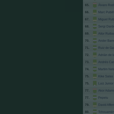
65.
Álvaro Rod
66.
Marc Pubill
67.
Miguel Rub
68.
Sergi Dard
69.
Aitor Ruiba
70.
Ander Barr
71.
Ruiz de Gal
72.
Adrián de l
73.
Andrés Cas
74.
Martim Net
75.
Kike Salas
75.
Luiz Junior
77.
Akor Adam
77.
Pepelu
79.
David Affe
80.
Tchouamén