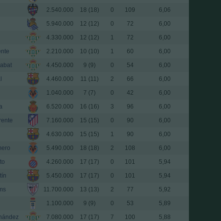
2.540.000
18 (18)
0
109
6,06
5.940.000
12 (12)
0
72
6,00
4.330.000
12 (12)
1
72
6,00
ente
2.210.000
10 (10)
1
60
6,00
abat
4.450.000
9 (9)
0
54
6,00
l
4.460.000
11 (11)
2
66
6,00
1.040.000
7 (7)
0
42
6,00
a
6.520.000
16 (16)
3
96
6,00
rente
7.160.000
15 (15)
0
90
6,00
4.630.000
15 (15)
1
90
6,00
mero
5.490.000
18 (18)
2
108
6,00
to
4.260.000
17 (17)
0
101
5,94
tín
5.450.000
17 (17)
0
101
5,94
ams
11.700.000
13 (13)
2
77
5,92
1.100.000
9 (9)
0
53
5,89
nández
7.080.000
17 (17)
7
100
5,88