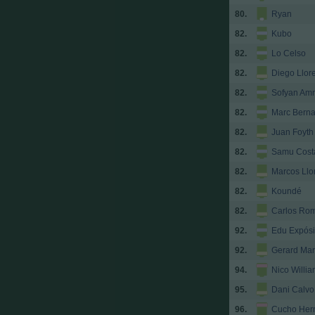
80.
Ryan
82.
Kubo
82.
Lo Celso
82.
Diego Llor
82.
Sofyan Amr
82.
Marc Berna
82.
Juan Foyth
82.
Samu Cost
82.
Marcos Llo
82.
Koundé
82.
Carlos Ro
92.
Edu Expósi
92.
Gerard Mar
94.
Nico Willi
95.
Dani Calvo
96.
Cucho Her