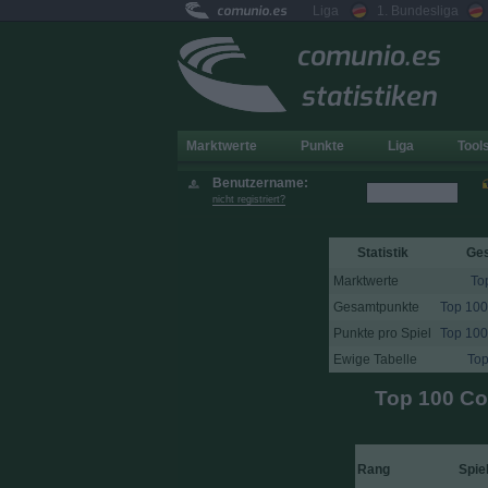
comunio.es
Liga
1. Bundesliga
comunio.es
statistiken
Marktwerte
Punkte
Liga
Tool
Benutzername:
nicht registriert?
Statistik
Ge
Marktwerte
To
Gesamtpunkte
Top 100
Punkte pro Spiel
Top 100
Ewige Tabelle
Top
Top 100 Co
Rang
Spie