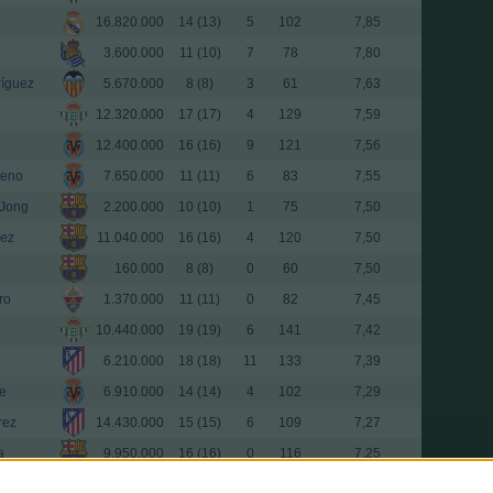
16.820.000
14 (13)
5
102
7,85
3.600.000
11 (10)
7
78
7,80
íguez
5.670.000
8 (8)
3
61
7,63
12.320.000
17 (17)
4
129
7,59
e
12.400.000
16 (16)
9
121
7,56
reno
7.650.000
11 (11)
6
83
7,55
 Jong
2.200.000
10 (10)
1
75
7,50
ez
11.040.000
16 (16)
4
120
7,50
160.000
8 (8)
0
60
7,50
ro
1.370.000
11 (11)
0
82
7,45
10.440.000
19 (19)
6
141
7,42
6.210.000
18 (18)
11
133
7,39
e
6.910.000
14 (14)
4
102
7,29
rez
14.430.000
15 (15)
6
109
7,27
a
9.950.000
16 (16)
0
116
7,25
í
10.710.000
14 (14)
0
100
7,14