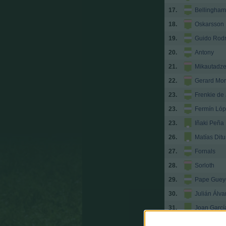
17.
Bellingham
18.
Oskarsson
19.
Guido Rodr
20.
Antony
21.
Mikautadz
22.
Gerard Mo
23.
Frenkie de
23.
Fermín Lóp
23.
Iñaki Peña
26.
Matías Ditu
27.
Fornals
28.
Sorloth
29.
Pape Guey
30.
Julián Álva
31.
Joan Garcí
32.
Pau Cubars