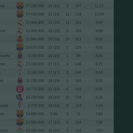
mal
27.180.000
15 (15)
9
167
11,13
17.650.000
13 (13)
11
139
10,69
25.940.000
15 (15)
11
141
9,40
nior
19.400.000
18 (18)
9
169
9,39
11.990.000
18 (18)
16
163
9,06
19.870.000
15 (15)
1
135
9,00
ouriño
3.260.000
10 (10)
1
88
8,80
rde
13.340.000
17 (17)
4
148
8,71
s
6.140.000
17 (17)
2
146
8,59
pé
11.730.000
19 (19)
5
160
8,42
14.770.000
12 (12)
4
101
8,42
16.250.000
16 (16)
10
134
8,38
ndell
2.270.000
18 (18)
0
143
7,94
elo
14.090.000
9 (9)
2
71
7,89
12.860.000
17 (17)
6
134
7,88
zouli
10.250.000
15 (15)
4
118
7,87