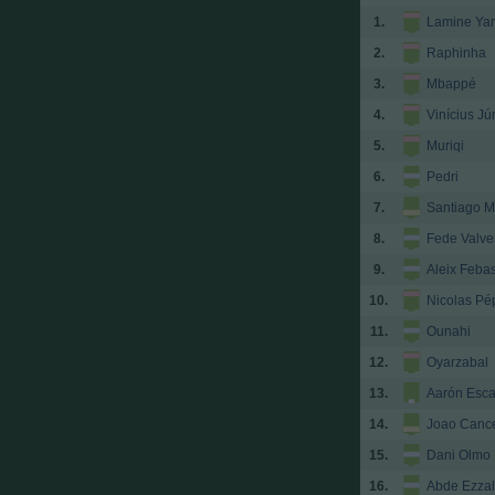
1.
Lamine Ya
2.
Raphinha
3.
Mbappé
4.
Vinícius Jú
5.
Muriqi
6.
Pedri
7.
Santiago M
8.
Fede Valve
9.
Aleix Feba
10.
Nicolas Pé
11.
Ounahi
12.
Oyarzabal
13.
Aarón Esca
14.
Joao Canc
15.
Dani Olmo
16.
Abde Ezzal