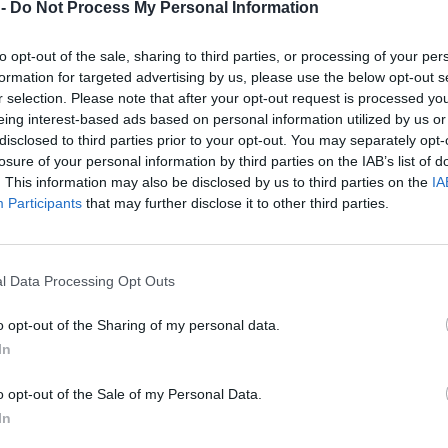
 -
Do Not Process My Personal Information
1.820.000
9 (9)
1
64
7,11
ente
5.850.000
11 (11)
5
78
7,09
to opt-out of the sale, sharing to third parties, or processing of your per
formation for targeted advertising by us, please use the below opt-out s
io
650.000
10 (10)
2
70
7,00
r selection. Please note that after your opt-out request is processed y
4.840.000
15 (15)
1
105
7,00
eing interest-based ads based on personal information utilized by us or
5.390.000
9 (9)
5
63
7,00
disclosed to third parties prior to your opt-out. You may separately opt-
losure of your personal information by third parties on the IAB’s list of
11.720.000
19 (19)
12
132
6,95
. This information may also be disclosed by us to third parties on the
IA
2.990.000
17 (17)
7
118
6,94
Participants
that may further disclose it to other third parties.
lera
4.310.000
19 (19)
4
131
6,89
eiro
7.810.000
19 (19)
6
131
6,89
es
8.500.000
15 (15)
9
103
6,87
l Data Processing Opt Outs
2.320.000
14 (14)
2
96
6,86
o opt-out of the Sharing of my personal data.
oz
4.390.000
17 (17)
5
116
6,82
In
8.580.000
18 (18)
2
122
6,78
13.280.000
18 (18)
6
122
6,78
o opt-out of the Sale of my Personal Data.
2.840.000
18 (18)
1
120
6,67
In
che
2.460.000
16 (16)
0
106
6,63