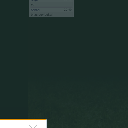
eo
20:40
bekari
bnas
soy
bekari
administrador
comunidad
andamurenyos
al
intentar
reiniciar
no
me
deja
pq
ne
ha
quitado
de
adminsitrador
vuelve
a
ponerme
porfa
20:39
bekari
eoooo
20:35
Anaku
Tiene
que
estar
mal,
mal,
mal,
mal,
mal
definido
este
algoritmo
para
asignarle
un
6
a
Mbappe.
14:39
Gsus77
Todas
las
paradas,
sean
al
tiro
que
sean,
valen
lo
mismo
para
el
algoritmo
ESTADÍSTICO
del
que
salen
las
puntuaciones.
19:27
Anaku
Gsus77,
gracias
pos
la
aclaración
pero
no
se
me
quita
de
la
cabeza
Homer
Simpson.
Hay
muchas