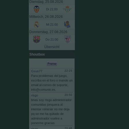
Dienstag, 25.08.2026
Di 21:00
Mittwoch, 26.08.2026
Mi 21:00
Donnerstag, 27.08.2026
Do 21:00
Übersicht
Shoutbox
Popup
22:25
Gsus77
Para
problemas
del
juego,
escriba
en
el
foro
o
mande
un
email
al
correo
de
soporte,
info@comunio.es.
20:50
risgo
bnas
soy
risgo
administrador
comunidas
jonquera
al
intentar
reiniciar
no
me
deja
pq
se
me
ha
quitado
de
adminstrador
vuelve
a
ponerme
gracias
20:48
risgo