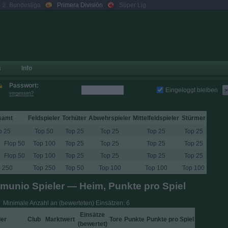
2. Bundesliga
Primera División
Süper Lig
s
Info
Passwort:
Eingeloggt bleiben
>
vergessen?
samt
Feldspieler
Torhüter
Abwehrspieler
Mittelfeldspieler
Stürmer
p 25
Top 50
Top 25
Top 25
Top 25
Top 25
Flop 50
Top 100
Top 25
Top 25
Top 25
Top 25
Flop 50
Top 100
Top 25
Top 25
Top 25
Top 25
 250
Top 250
Top 50
Top 100
Top 100
Top 100
munio Spieler — Heim, Punkte pro Spiel
Minimale Anzahl an (bewerteten) Einsätzen: 6
Einsätze
ler
Club
Marktwert
Tore
Punkte
Punkte pro Spiel
(
bewertet
)