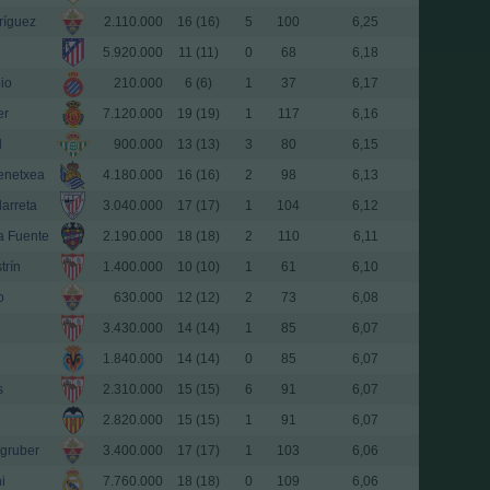
ríguez
2.110.000
16 (16)
5
100
6,25
5.920.000
11 (11)
0
68
6,18
io
210.000
6 (6)
1
37
6,17
er
7.120.000
19 (19)
1
117
6,16
l
900.000
13 (13)
3
80
6,15
enetxea
4.180.000
16 (16)
2
98
6,13
arreta
3.040.000
17 (17)
1
104
6,12
a Fuente
2.190.000
18 (18)
2
110
6,11
trín
1.400.000
10 (10)
1
61
6,10
o
630.000
12 (12)
2
73
6,08
3.430.000
14 (14)
1
85
6,07
1.840.000
14 (14)
0
85
6,07
s
2.310.000
15 (15)
6
91
6,07
2.820.000
15 (15)
1
91
6,07
ngruber
3.400.000
17 (17)
1
103
6,06
i
7.760.000
18 (18)
0
109
6,06