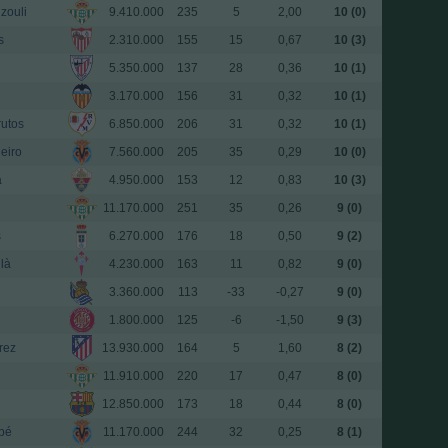
zouli
9.410.000
235
5
2,00
10 (0)
s
2.310.000
155
15
0,67
10 (3)
5.350.000
137
28
0,36
10 (1)
3.170.000
156
31
0,32
10 (1)
rutos
6.850.000
206
31
0,32
10 (1)
eiro
7.560.000
205
35
0,29
10 (0)
a
4.950.000
153
12
0,83
10 (3)
11.170.000
251
35
0,26
9 (0)
s
6.270.000
176
18
0,50
9 (2)
là
4.230.000
163
11
0,82
9 (0)
3.360.000
113
-33
-0,27
9 (0)
1.800.000
125
-6
-1,50
9 (3)
rez
13.930.000
164
5
1,60
8 (2)
11.910.000
220
17
0,47
8 (0)
12.850.000
173
18
0,44
8 (0)
pé
11.170.000
244
32
0,25
8 (1)