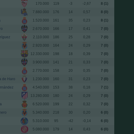
170.000
119
-3
-2,67
8 (1)
7.880.000
176
14
0,57
8 (0)
a
1.520.000
161
35
0,23
8 (1)
ro
2.670.000
166
17
0,41
7 (0)
ríguez
2.110.000
186
25
0,28
7 (0)
2.920.000
164
24
0,29
7 (0)
12.330.000
198
18
0,39
7 (0)
3.900.000
141
21
0,33
7 (0)
2.770.000
158
20
0,35
7 (0)
a de Haro
1.230.000
160
31
0,23
7 (0)
ernández
4.540.000
153
38
0,18
7 (1)
13.280.000
180
24
0,29
7 (0)
a
6.520.000
199
22
0,32
7 (0)
mero
5.340.000
218
30
0,20
6 (0)
5.310.000
95
-42
-0,14
6 (0)
5.080.000
179
14
0,43
6 (0)