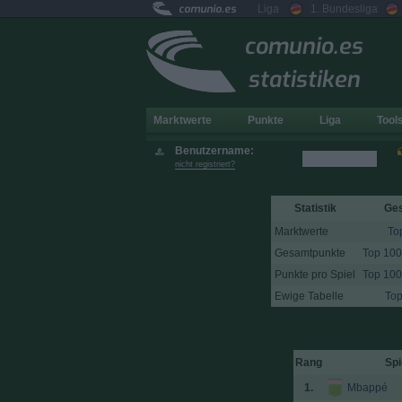
comunio.es
Liga
1. Bundesliga
comunio.es
statistiken
Marktwerte
Punkte
Liga
Tool
Benutzername:
nicht registriert?
Statistik
Ge
Marktwerte
To
Gesamtpunkte
Top 100
Punkte pro Spiel
Top 100
Ewige Tabelle
Top
Rang
Spi
1.
Mbappé