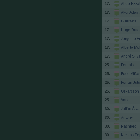
17.
Abde Ezzal
17.
Akor Adam
17.
Guruzeta
17.
Hugo Duro
17.
Jorge de F
17.
Alberto Mol
17.
André Silv
25.
Fornals
25.
Fede Viña
25.
Ferran Jutg
25.
Oskarsson
25.
Vanat
30.
Julián Álva
30.
Antony
30.
Rashford
30.
Nicolas Pé