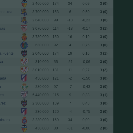
2.460.000
174
34
0,09
3 (0)
enetxea
3.700.000
153
6
0,50
3 (0)
2.640.000
99
-13
-0,23
3 (0)
gas
3.070.000
114
-18
-0,17
3 (1)
3.730.000
150
16
0,19
3 (0)
o
630.000
92
4
0,75
3 (0)
la Fuente
2.040.000
174
19
0,16
3 (1)
ka
310.000
55
-51
-0,06
3 (0)
3.010.000
131
11
0,27
3 (2)
mada
450.000
121
-2
-1,50
3 (0)
a
280.000
97
-7
-0,43
3 (0)
ams
5.440.000
115
9
0,33
3 (1)
arez
2.300.000
139
7
0,43
3 (0)
230.000
120
-4
-0,75
3 (0)
abrera
3.230.000
169
34
0,09
3 (0)
430.000
80
-31
-0,06
2 (0)