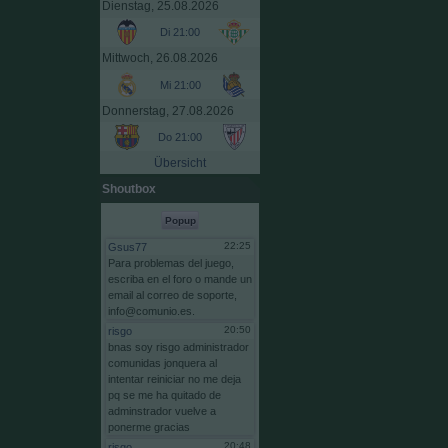
Dienstag, 25.08.2026
Di 21:00
Mittwoch, 26.08.2026
Mi 21:00
Donnerstag, 27.08.2026
Do 21:00
Übersicht
Shoutbox
Popup
22:25
Gsus77
Para
problemas
del
juego,
escriba
en
el
foro
o
mande
un
email
al
correo
de
soporte,
info@comunio.es.
20:50
risgo
bnas
soy
risgo
administrador
comunidas
jonquera
al
intentar
reiniciar
no
me
deja
pq
se
me
ha
quitado
de
adminstrador
vuelve
a
ponerme
gracias
20:48
risgo