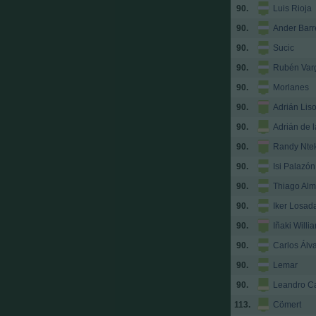
90.
Luis Rioja
90.
Ander Barr
90.
Sucic
90.
Rubén Var
90.
Morlanes
90.
Adrián Lis
90.
Adrián de 
90.
Randy Nte
90.
Isi Palazón
90.
Thiago Al
90.
Iker Losad
90.
Iñaki Willi
90.
Carlos Álv
90.
Lemar
90.
Leandro C
113.
Cömert