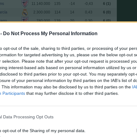
ams
11.140.000
135
-14
-0,43
6 (1)
rcía
2.300.000
114
14
0,43
6 (0)
arro
780.000
139
20
0,30
6 (0)
m
17.130.000
199
-2
-3,00
6 (0)
 -
Do Not Process My Personal Information
a
2.760.000
147
30
0,20
6 (0)
dez
1.730.000
157
7
0,86
6 (1)
to opt-out of the sale, sharing to third parties, or processing of your per
formation for targeted advertising by us, please use the below opt-out s
barri
1.470.000
169
34
0,18
6 (2)
r selection. Please note that after your opt-out request is processed y
pez
11.040.000
190
10
0,60
6 (0)
eing interest-based ads based on personal information utilized by us or
5.820.000
136
-3
-2,00
6 (3)
disclosed to third parties prior to your opt-out. You may separately opt-
losure of your personal information by third parties on the IAB’s list of
oz
4.390.000
167
22
0,27
6 (0)
. This information may also be disclosed by us to third parties on the
IA
2.110.000
139
4
1,25
5 (0)
Participants
that may further disclose it to other third parties.
rde
12.010.000
237
18
0,28
5 (0)
3.060.000
85
-25
-0,20
5 (3)
nzález
2.310.000
122
-18
-0,28
5 (0)
l Data Processing Opt Outs
14.770.000
170
-18
-0,28
5 (1)
o opt-out of the Sharing of my personal data.
ente
5.850.000
121
21
0,24
5 (3)