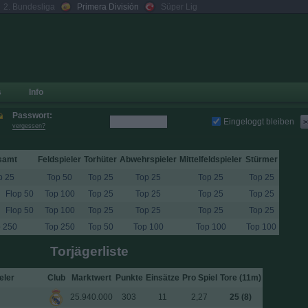
2. Bundesliga
Primera División
Süper Lig
s
Info
Passwort:
Eingeloggt bleiben
>
vergessen?
samt
Feldspieler
Torhüter
Abwehrspieler
Mittelfeldspieler
Stürmer
p 25
Top 50
Top 25
Top 25
Top 25
Top 25
Flop 50
Top 100
Top 25
Top 25
Top 25
Top 25
Flop 50
Top 100
Top 25
Top 25
Top 25
Top 25
 250
Top 250
Top 50
Top 100
Top 100
Top 100
Torjägerliste
eler
Club
Marktwert
Punkte
Einsätze
Pro Spiel
Tore (11m)
25.940.000
303
11
2,27
25 (8)