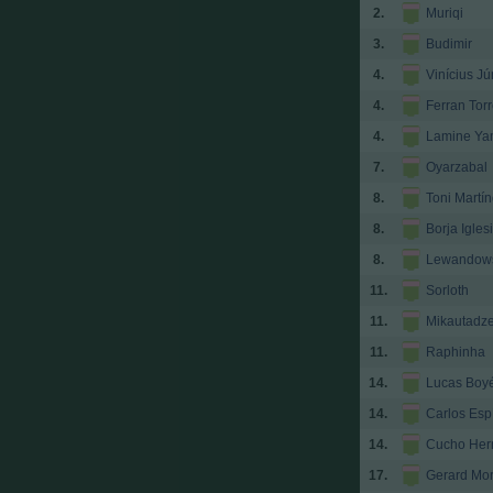
2.
Muriqi
3.
Budimir
4.
Vinícius Jú
4.
Ferran Tor
4.
Lamine Ya
7.
Oyarzabal
8.
Toni Martí
8.
Borja Igles
8.
Lewandows
11.
Sorloth
11.
Mikautadz
11.
Raphinha
14.
Lucas Boy
14.
Carlos Esp
14.
Cucho Her
17.
Gerard Mo