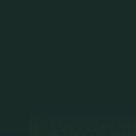
paradas
fáciles
y
no
decisivas
que
puntuáis
como
si
fueran
paradones.
Y
paradones
decisivos
que
puntuaís
como
úna
parada'´.
Un
saludo