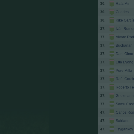
30.
Rafa Mir
30.
Guedes
30.
Kike Garcí
37.
Iván Rome
37.
Álvaro Rod
37.
Buchanan
37.
Dani Olmo
37.
Etta Eyong
37.
Pere Milla
37.
Raúl Garcí
37.
Roberto F
37.
Griezmann
37.
Samu Cost
47.
Carlos Ro
47.
Satriano
47.
Tsygankov