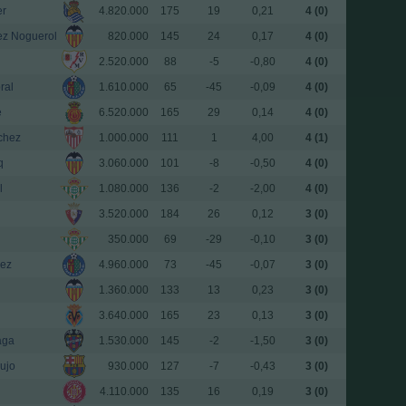
er
4.820.000
175
19
0,21
4 (0)
ez Noguerol
820.000
145
24
0,17
4 (0)
2.520.000
88
-5
-0,80
4 (0)
ral
1.610.000
65
-45
-0,09
4 (0)
e
6.520.000
165
29
0,14
4 (0)
chez
1.000.000
111
1
4,00
4 (1)
q
3.060.000
101
-8
-0,50
4 (0)
l
1.080.000
136
-2
-2,00
4 (0)
3.520.000
184
26
0,12
3 (0)
350.000
69
-29
-0,10
3 (0)
uez
4.960.000
73
-45
-0,07
3 (0)
1.360.000
133
13
0,23
3 (0)
3.640.000
165
23
0,13
3 (0)
aga
1.530.000
145
-2
-1,50
3 (0)
ujo
930.000
127
-7
-0,43
3 (0)
4.110.000
135
16
0,19
3 (0)