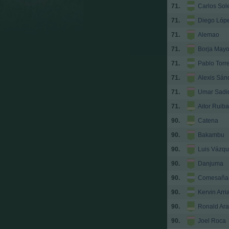
71.
Carlos Sol
71.
Diego Lóp
71.
Alemao
71.
Borja Mayo
71.
Pablo Torr
71.
Alexis Sán
71.
Umar Sadi
71.
Aitor Ruiba
90.
Catena
90.
Bakambu
90.
Luis Vázq
90.
Danjuma
90.
Comesaña
90.
Kervin Arri
90.
Ronald Ara
90.
Joel Roca