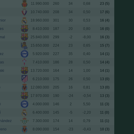
11.990.000
260
34
0,68
23 (5)
10.740.000
208
34
0,50
17 (6)
nior
18.960.000
301
30
0,53
16 (4)
res
8.410.000
187
20
0,80
16 (0)
mal
25.840.000
299
-2
-8,00
16 (3)
15.650.000
224
23
0,65
15 (7)
nez
5.920.000
227
35
0,40
14 (1)
ias
7.410.000
186
28
0,50
14 (4)
ki
13.720.000
164
14
1,00
14 (1)
6.210.000
175
26
0,50
13 (0)
e
12.080.000
205
16
0,81
13 (0)
17.970.000
190
-24
-0,54
13 (3)
é
4.000.000
146
2
5,50
11 (3)
í
6.400.000
145
-5
-2,20
11 (0)
nández
7.300.000
174
14
0,79
11 (1)
reno
8.090.000
154
-23
-0,43
10 (3)