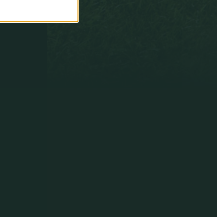
paradas
fáciles
y
no
decisivas
que
puntuáis
como
si
fueran
paradones.
Y
paradones
decisivos
que
puntuaís
como
úna
parada'´.
Un
saludo