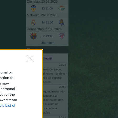
Dienstag, 25.08.2026
Di 21:00
Mittwoch, 26.08.2026
Mi 21:00
Donnerstag, 27.08.2026
Do 21:00
Übersicht
Shoutbox
Popup
22:25
Gsus77
Para
problemas
del
juego,
sonal or
escriba
en
el
foro
o
mande
un
ection to
email
al
correo
de
soporte,
info@comunio.es.
ou may
20:50
risgo
 personal
bnas
soy
risgo
administrador
out of the
comunidas
jonquera
al
 downstream
intentar
reiniciar
no
me
deja
pq
se
me
ha
quitado
de
B’s List of
adminstrador
vuelve
a
ponerme
gracias
20:48
risgo