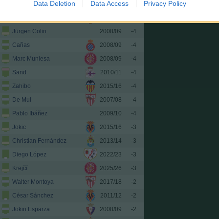
Data Deletion
Data Access
Privacy Policy
Gerard Valentín
2017/18
-4
Cristian Rivero
2025/26
-4
Jürgen Colin
2008/09
-4
Cañas
2008/09
-4
Marc Muniesa
2008/09
-4
Sand
2010/11
-4
Zahibo
2015/16
-4
De Mul
2007/08
-4
Pablo Ibáñez
2009/10
-4
Jokic
2015/16
-3
Christian Fernández
2013/14
-3
Diego López
2022/23
-3
Krejčí
2025/26
-3
Walter Montoya
2017/18
-2
César Sánchez
2011/12
-2
Jokin Esparza
2008/09
-2