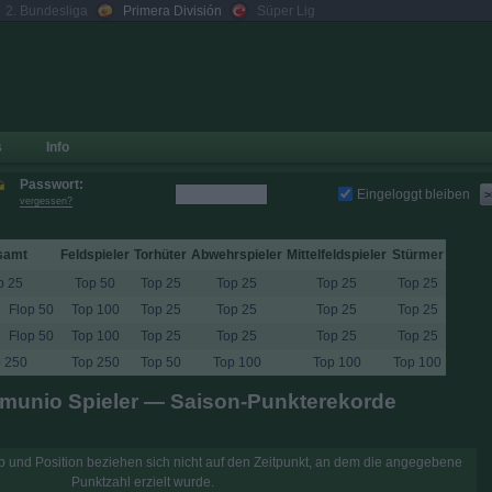
2. Bundesliga
Primera División
Süper Lig
s
Info
Passwort:
Eingeloggt bleiben
>
vergessen?
samt
Feldspieler
Torhüter
Abwehrspieler
Mittelfeldspieler
Stürmer
p 25
Top 50
Top 25
Top 25
Top 25
Top 25
Flop 50
Top 100
Top 25
Top 25
Top 25
Top 25
Flop 50
Top 100
Top 25
Top 25
Top 25
Top 25
 250
Top 250
Top 50
Top 100
Top 100
Top 100
munio Spieler — Saison-Punkterekorde
 und Position beziehen sich nicht auf den Zeitpunkt, an dem die angegebene
Punktzahl erzielt wurde.