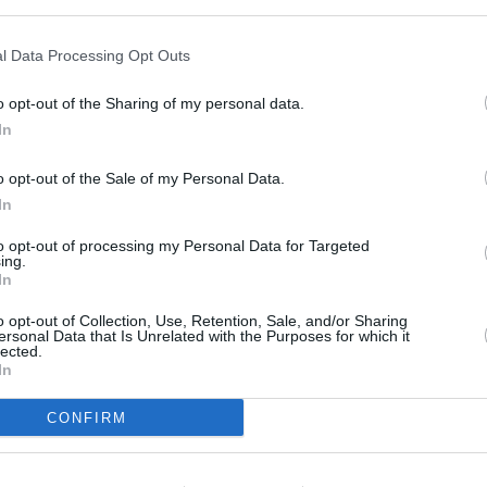
Arlauskis
2015/16
-6
Salva Ruiz
2015/16
-6
l Data Processing Opt Outs
Álex Padilla
2025/26
-6
Joan García
2021/22
-6
o opt-out of the Sharing of my personal data.
In
Oliviera
2008/09
-5
Chema
2021/22
-5
o opt-out of the Sale of my Personal Data.
Héctor Hernández Ortega
2012/13
-5
In
Eliseo
2019/20
-5
to opt-out of processing my Personal Data for Targeted
Juan Carlos Martín
2024/25
-4
ing.
In
Lassana Diarra
2012/13
-4
Koke Vegas
2017/18
-4
o opt-out of Collection, Use, Retention, Sale, and/or Sharing
ersonal Data that Is Unrelated with the Purposes for which it
Aitor Ramos
2007/08
-4
lected.
In
Pascal Cygan
2008/09
-4
Tabanou
2016/17
-4
CONFIRM
Díaz de Cerio
2009/10
-4
Ciani
2015/16
-4