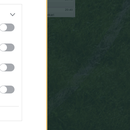
eo
20:40
bekari
bnas
soy
bekari
administrador
comunidad
andamurenyos
al
intentar
reiniciar
no
me
deja
pq
ne
ha
quitado
de
adminsitrador
vuelve
a
ponerme
porfa
20:39
bekari
eoooo
20:35
Anaku
Tiene
que
estar
mal,
mal,
mal,
mal,
mal
definido
este
algoritmo
para
asignarle
un
6
a
Mbappe.
14:39
Gsus77
Todas
las
paradas,
sean
al
tiro
que
sean,
valen
lo
mismo
para
el
algoritmo
ESTADÍSTICO
del
que
salen
las
puntuaciones.
19:27
Anaku
Gsus77,
gracias
pos
la
aclaración
pero
no
se
me
quita
de
la
cabeza
Homer
Simpson.
Hay
muchas