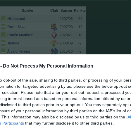
Spieler
Club
Saison
Punkte
Hildebrand
2007/08
-62
David Silva
2007/08
-13
Rubén Martínez
2020/21
-10
Juande
2008/09
-9
Álvaro Pereira
2015/16
-9
Romaric
2012/13
-8
 -
Do Not Process My Personal Information
Kiko Olivas
2009/10
-8
Elía
2007/08
-8
to opt-out of the sale, sharing to third parties, or processing of your per
Herrando
2022/23
-8
formation for targeted advertising by us, please use the below opt-out s
r selection. Please note that after your opt-out request is processed y
Víctor Pérez
2014/15
-6
eing interest-based ads based on personal information utilized by us or
Iván Alejo
2018/19
-6
disclosed to third parties prior to your opt-out. You may separately opt-
Orbán
2015/16
-6
losure of your personal information by third parties on the IAB’s list of
. This information may also be disclosed by us to third parties on the
IA
Del Horno
2007/08
-6
Participants
that may further disclose it to other third parties.
Koval
2017/18
-6