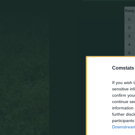
Rang
1.
2.
3.
4.
4.
6.
Comstats
6.
6.
If you wish 
6.
sensitive in
confirm you
10.
continue se
10.
information 
10.
further disc
participants
10.
Downstream 
10.