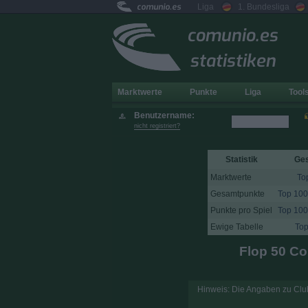
comunio.es
Liga
1. Bundesliga
comunio.es
statistiken
Marktwerte
Punkte
Liga
Tool
Benutzername:
nicht registriert?
Statistik
Ge
Marktwerte
To
Gesamtpunkte
Top 100
Punkte pro Spiel
Top 100
Ewige Tabelle
Top
Flop 50 Co
Hinweis: Die Angaben zu Club