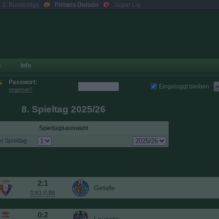
2. Bundesliga
Primera División
Süper Lig
s
Info
Passwort:
Eingeloggt bleiben
>
vergessen?
8. Spieltag 2025/26
Spieltagsauswahl
r Spieltag
2:1
Getafe
0,61:0,98
0:2