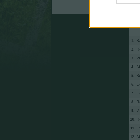
Celta
1.
B
2.
R
3.
Vi
4.
At
5.
Be
6.
C
7.
G
8.
R
9.
V
10.
R
11.
E
12.
At