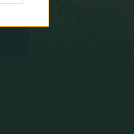
paradas
fáciles
y
no
decisivas
que
puntuáis
como
si
fueran
paradones.
Y
paradones
decisivos
que
puntuaís
como
úna
parada'´.
Un
saludo