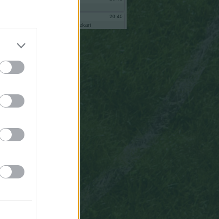
6,9
5
eo
6,5
3
20:40
bekari
bnas
soy
bekari
-
-
administrador
comunidad
90
andamurenyos
al
intentar
reiniciar
no
me
deja
pq
ne
ha
quitado
de
adminsitrador
vuelve
a
ponerme
porfa
20:39
bekari
eoooo
20:35
Anaku
Tiene
que
estar
mal,
mal,
mal,
mal,
mal
definido
este
algoritmo
para
asignarle
un
6
a
Mbappe.
14:39
Gsus77
Todas
las
paradas,
sean
al
tiro
que
sean,
valen
lo
mismo
para
el
algoritmo
ESTADÍSTICO
del
que
salen
las
puntuaciones.
19:27
Anaku
Gsus77,
gracias
pos
la
aclaración
pero
no
se
me
quita
de
la
cabeza
Homer
Simpson.
Hay
muchas