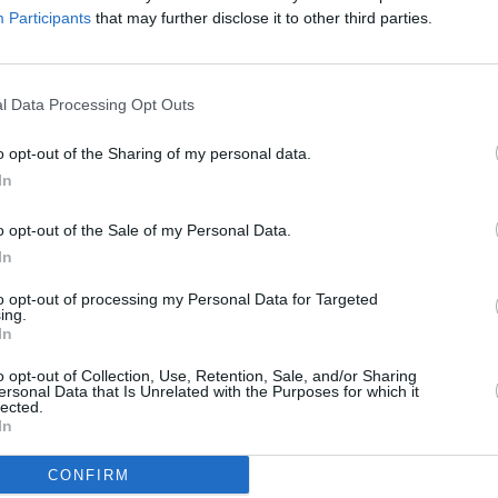
6,3
2
Víctor García
(←80)
Participants
that may further disclose it to other third parties.
6,7
4
Morales
(←80)
6,6
3
Koyalipou
0,04
(←87)
71
Gesamtpunkte
l Data Processing Opt Outs
Reservebank
2:1
o opt-out of the Sharing of my personal data.
Valencia
0,99:1,56
In
2:1
Mallorca
1,96:0,36
o opt-out of the Sale of my Personal Data.
3:1
In
Villarreal
3,10:0,86
to opt-out of processing my Personal Data for Targeted
ing.
3:1
Elche
In
3,30:0,38
4:1
o opt-out of Collection, Use, Retention, Sale, and/or Sharing
Barcelona
ersonal Data that Is Unrelated with the Purposes for which it
2,41:2,08
lected.
1:2
In
Betis
2,39:1,21
0:1
Rayo Vallecano
CONFIRM
1,01:0,68