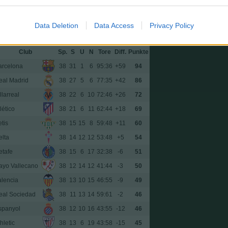
1:1
Atlético
2,75:0,38
Data Deletion
Data Access
Privacy Policy
Ligatabelle
Club
Sp.
S
U
N
Tore
Diff.
Punkte
arcelona
38
31
1
6
95:36
+59
94
eal Madrid
38
27
5
6
77:35
+42
86
llarreal
38
22
6
10
72:46
+26
72
lético
38
21
6
11
62:44
+18
69
tis
38
15
15
8
59:48
+11
60
elta
38
14
12
12
53:48
+5
54
etafe
38
15
6
17
32:38
-6
51
ayo Vallecano
38
12
14
12
41:44
-3
50
alencia
38
13
10
15
46:55
-9
49
eal Sociedad
38
11
13
14
59:61
-2
46
spanyol
38
12
10
16
43:55
-12
46
hletic
38
13
6
19
43:58
-15
45