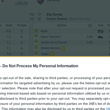
Levante
1,28:1,94
0:
2
72′
Etta Eyong
0:
1
30′
Carlos Álvarez
(Manu Sánchez)
e
Note
Punkte
Spieler
xG
Tore
N
6,9
5
Ryan
7,2
6
Manu Sánchez
0,06
7,1
6
Adrián de la Fuente
0,02
Matías Moreno
7,1
6
Toljan
7,6
8
6,8
4
Unai Vencedor
(→66)
7,9
9
Kervin Arriaga
0,01
 -
Do Not Process My Personal Information
6,8
4
Carlos Álvarez
0,27
(→80)
6,4
2
Etta Eyong
0,98
(→87)
to opt-out of the sale, sharing to third parties, or processing of your per
6,3
2
Iván Romero
0,26
(→80)
formation for targeted advertising by us, please use the below opt-out s
r selection. Please note that after your opt-out request is processed y
6,4
2
Brugui
0,06
(→66)
eing interest-based ads based on personal information utilized by us or
Einwechselspieler
disclosed to third parties prior to your opt-out. You may separately opt-
6,6
3
Oriol Rey
0,02
(←66)
losure of your personal information by third parties on the IAB’s list of
6,9
5
Pablo Martínez
0,21
(←66)
. This information may also be disclosed by us to third parties on the
IA