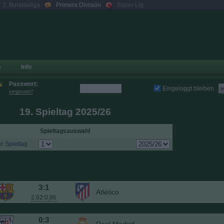
2. Bundesliga
Primera División
Süper Lig
s
Info
Passwort:
Eingeloggt bleiben
>
vergessen?
19. Spieltag 2025/26
Spieltagsauswahl
r Spieltag
3:1
Atlético
2,62:0,86
0:3