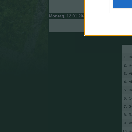
Levante
Montag, 12.01.2026
Sevilla
1.
B
2.
R
3.
Vi
4.
At
5.
Be
6.
C
7.
G
8.
R
9.
V
10.
R