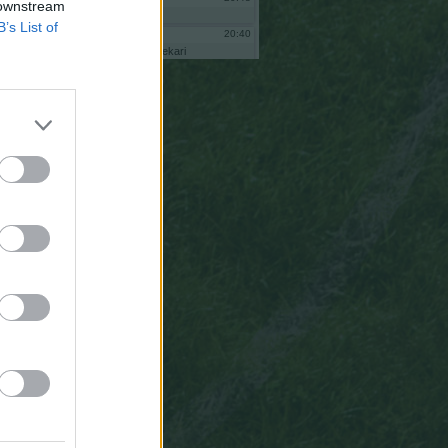
 downstream
eo
7,6
12
B’s List of
20:40
bekari
6,1
1
bnas
soy
bekari
administrador
comunidad
andamurenyos
al
intentar
6,4
2
reiniciar
no
me
deja
pq
ne
ha
6,3
2
quitado
de
adminsitrador
vuelve
a
ponerme
porfa
6,7
4
20:39
bekari
6,4
2
eoooo
20:35
Anaku
Tiene
que
estar
mal,
mal,
68
mal,
mal,
mal
definido
este
algoritmo
para
asignarle
un
6
a
Mbappe.
14:39
Gsus77
Todas
las
paradas,
sean
al
tiro
que
sean,
valen
lo
mismo
para
el
algoritmo
ESTADÍSTICO
del
que
salen
las
puntuaciones.
19:27
Anaku
Gsus77,
gracias
pos
la
aclaración
pero
no
se
me
quita
de
la
cabeza
Homer
Simpson.
Hay
muchas