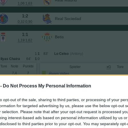
Real Madrid
1,06:1,63
1:2
Real Sociedad
0,32:0,90
1:1
Betis
1,19:1,62
1:
1
83′
Lo Celso
(Antony)
Ilyas Chaira
64′
1
:0
Tore
Note
Punkte
Spieler
xG
Tore
7,4
7
Álvaro Valles
7,2
6
Aitor Ruibal
0,04
(→74)
 -
Do Not Process My Personal Information
6,2
2
Valentín Gómez
6,8
4
Marc Bartra
0,02
to opt-out of the sale, sharing to third parties, or processing of your per
6,7
4
Junior Firpo
0,05
(→80)
formation for targeted advertising by us, please use the below opt-out s
7,5
8
Ángel Ortiz
(→61)
r selection. Please note that after your opt-out request is processed y
7,2
6
Marc Roca
eing interest-based ads based on personal information utilized by us or
6,9
5
Antony
0,04
disclosed to third parties prior to your opt-out. You may separately opt-
7,5
12
Fornals
0,19