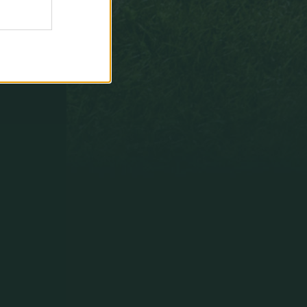
paradas
fáciles
y
no
decisivas
que
puntuáis
como
si
fueran
paradones.
Y
paradones
decisivos
que
puntuaís
como
úna
parada'´.
Un
saludo