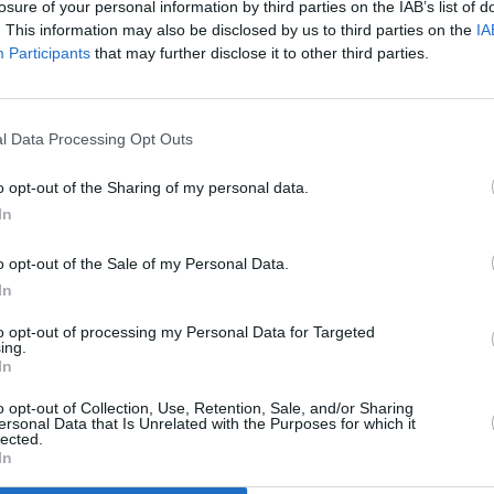
losure of your personal information by third parties on the IAB’s list of
6,2
2
Lo Celso
0,54
. This information may also be disclosed by us to third parties on the
IA
6,5
4
Cucho Hernández
0,42
(→80)
Participants
that may further disclose it to other third parties.
Einwechselspieler
6,5
3
Héctor Bellerín
(←61)
6,5
3
Rodrigo Riquelme
0,31
(←74)
l Data Processing Opt Outs
Ricardo Rodríguez
6,3
2
(←80)
Ezequiel Ávila
(←80)
6,9
5
o opt-out of the Sharing of my personal data.
6,6
3
In
76
Gesamtpunkte
Reservebank
o opt-out of the Sale of my Personal Data.
In
3:1
Alavés
1,28:0,77
to opt-out of processing my Personal Data for Targeted
1:0
ing.
Osasuna
0,87:1,00
In
1:1
Elche
o opt-out of Collection, Use, Retention, Sale, and/or Sharing
2,25:0,20
ersonal Data that Is Unrelated with the Purposes for which it
lected.
In
2:1
Mallorca
2,31:0,68