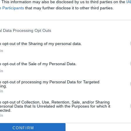
. This information may also be disclosed by us to third parties on the
IA
79
Gesamtpunkte
Participants
that may further disclose it to other third parties.
Reservebank
2:1
Mallorca
l Data Processing Opt Outs
1,43:0,32
0:2
Barcelona
o opt-out of the Sharing of my personal data.
0,81:1,44
In
2:1
Girona
1,86:1,85
o opt-out of the Sale of my Personal Data.
3:2
Athletic
In
1,57:0,74
to opt-out of processing my Personal Data for Targeted
3:3
ing.
Real Sociedad
2,06:2,05
In
1:2
Elche
o opt-out of Collection, Use, Retention, Sale, and/or Sharing
1,05:0,41
ersonal Data that Is Unrelated with the Purposes for which it
2:1
lected.
Sevilla
In
1,72:0,46
2:1
Celta
CONFIRM
2,40:1,88