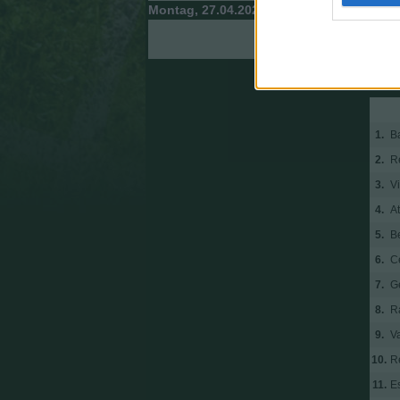
Montag, 27.04.2026
Espanyol
1.
B
2.
R
3.
Vi
4.
At
5.
Be
6.
C
7.
G
8.
R
9.
V
10.
R
11.
E