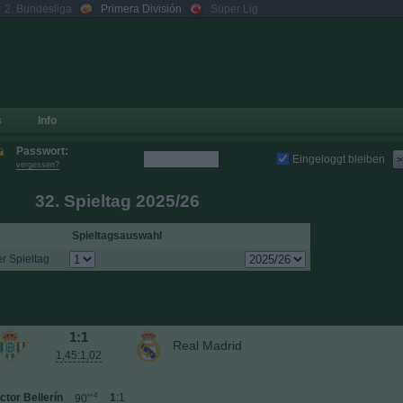
2. Bundesliga
Primera División
Süper Lig
s
Info
Passwort:
Eingeloggt bleiben
>
vergessen?
32. Spieltag 2025/26
Spieltagsauswahl
r Spieltag
1:1
Real Madrid
1,45:1,02
+4
ctor Bellerín
1
:1
90′