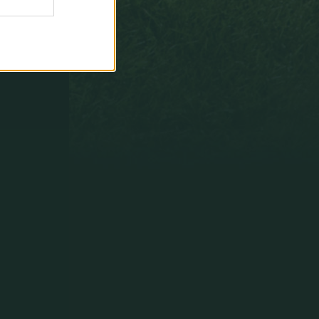
paradas
fáciles
y
no
decisivas
que
puntuáis
como
si
fueran
paradones.
Y
paradones
decisivos
que
puntuaís
como
úna
parada'´.
Un
saludo