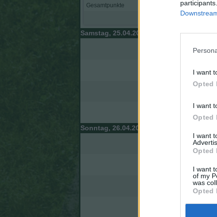
participants
Gesamtpunkte
Downstream 
Reservebank
Samstag, 25.04.2026
Alavés
Persona
Getafe
I want t
Opted 
Valencia
I want t
Atlético
Opted 
Sonntag, 26.04.2026
I want 
Advertis
Rayo Vallecano
Opted 
Real Oviedo
I want t
of my P
was col
Osasuna
Opted 
Villarreal