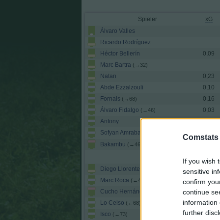
Spieler
xG
Álvaro Valles
Ricardo Rodríguez
Héctor Bellerín
0,09
Marc Bartra
(→32)
Natan
0,23
Abde Ezzalzouli
0,10
Fornals
0,16
(→68)
Álvaro Fidalgo
0,03
(→46)
Antony
0,33
Sofyan Amrabat
(→73)
0,02
Comstats
Bakambu
0,28
(→46)
Einwechselspieler
If you wish 
Diego Llorente
(←32)
sensitive in
Marc Roca
0,04
(←46)
confirm you
continue se
Cucho Hernández
0,18
(←46)
information 
Lo Celso
(←68)
further disc
Isco
(←73)