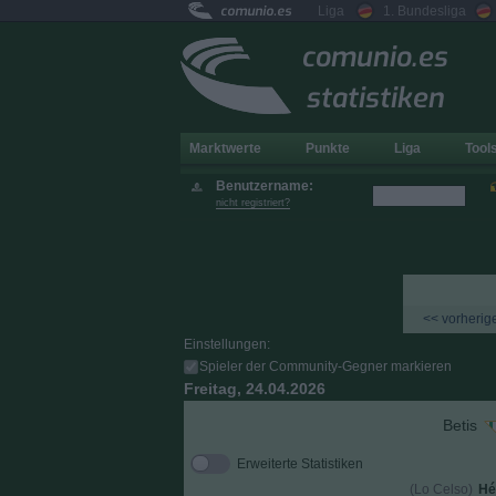
comunio.es
Liga
1. Bundesliga
comunio.es
statistiken
Marktwerte
Punkte
Liga
Tool
Benutzername:
nicht registriert?
<< vorherige
Einstellungen:
Spieler der Community-Gegner markieren
Freitag, 24.04.2026
Betis
Erweiterte Statistiken
(Lo Celso)
Hé