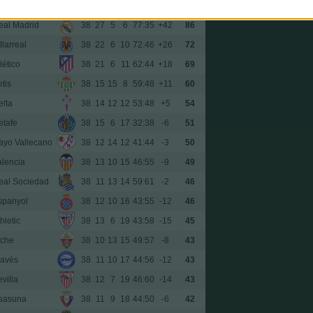
arcelona
38
31
1
6
95:36
+59
94
eal Madrid
38
27
5
6
77:35
+42
86
llarreal
38
22
6
10
72:46
+26
72
lético
38
21
6
11
62:44
+18
69
tis
38
15
15
8
59:48
+11
60
elta
38
14
12
12
53:48
+5
54
etafe
38
15
6
17
32:38
-6
51
ayo Vallecano
38
12
14
12
41:44
-3
50
alencia
38
13
10
15
46:55
-9
49
eal Sociedad
38
11
13
14
59:61
-2
46
spanyol
38
12
10
16
43:55
-12
46
hletic
38
13
6
19
43:58
-15
45
lche
38
10
13
15
49:57
-8
43
lavés
38
11
10
17
44:56
-12
43
villa
38
12
7
19
46:60
-14
43
sasuna
38
11
9
18
44:50
-6
42