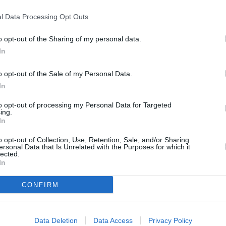
Einwechselspieler
6,7
3
Sergi Altimira
6
(←72)
l Data Processing Opt Outs
6,7
3
Abde Ezzalzouli
6
(←81)
6,8
4
o opt-out of the Sharing of my personal data.
7,0
5
In
-
-
77
Gesamtpunkte
o opt-out of the Sale of my Personal Data.
In
Reservebank
to opt-out of processing my Personal Data for Targeted
ing.
1:2
Mallorca
In
2:2
Valencia
o opt-out of Collection, Use, Retention, Sale, and/or Sharing
ersonal Data that Is Unrelated with the Purposes for which it
lected.
1:1
Alavés
In
1:2
Barcelona
CONFIRM
Ligatabelle
Club
Sp.
S
U
N
Tore
Diff.
Punkte
Data Deletion
Data Access
Privacy Policy