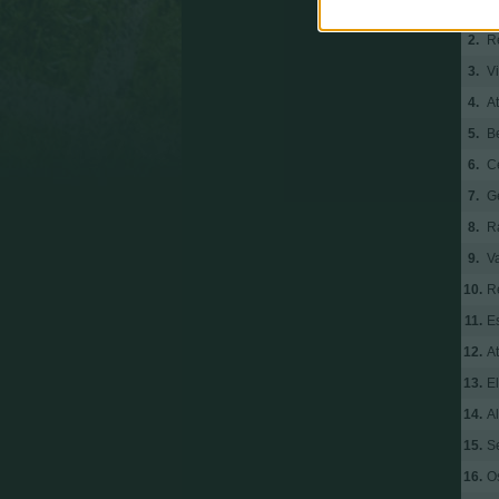
1.
B
2.
R
3.
Vi
4.
At
5.
Be
6.
C
7.
G
8.
R
9.
V
10.
R
11.
E
12.
At
13.
E
14.
A
15.
Se
16.
O