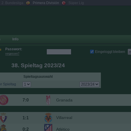
2. Bundesliga
Primera División
Süper Lig
s
Info
Passwort:
Eingeloggt bleiben
>
vergessen?
38. Spieltag 2023/24
Spieltagsauswahl
r Spieltag
7:0
Granada
1:1
Villarreal
0:2
Atlético