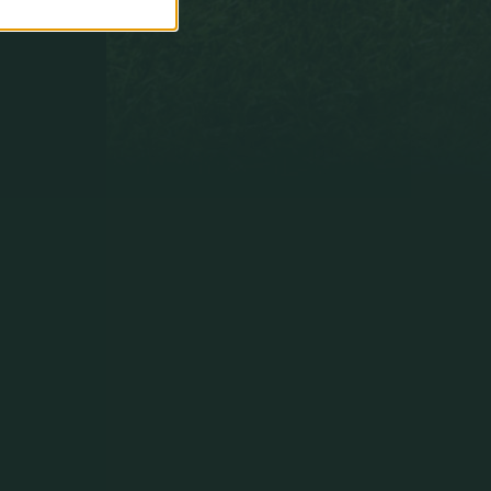
paradas
fáciles
y
no
decisivas
que
puntuáis
como
si
fueran
paradones.
Y
paradones
decisivos
que
puntuaís
como
úna
parada'´.
Un
saludo