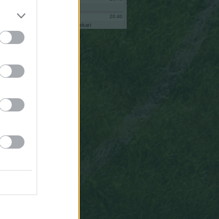
eo
,5
2
20:40
bekari
bnas
soy
bekari
,7
3
administrador
comunidad
andamurenyos
al
intentar
reiniciar
no
me
deja
pq
ne
ha
quitado
de
adminsitrador
vuelve
a
ponerme
porfa
73
20:39
bekari
eoooo
20:35
Anaku
Tiene
que
estar
mal,
mal,
mal,
mal,
mal
definido
este
algoritmo
para
asignarle
un
6
a
Mbappe.
14:39
Gsus77
Todas
las
paradas,
sean
al
tiro
que
sean,
valen
lo
mismo
para
el
algoritmo
ESTADÍSTICO
del
que
salen
las
puntuaciones.
19:27
Anaku
Gsus77,
gracias
pos
la
aclaración
pero
no
se
me
quita
de
la
cabeza
Homer
Simpson.
Hay
muchas