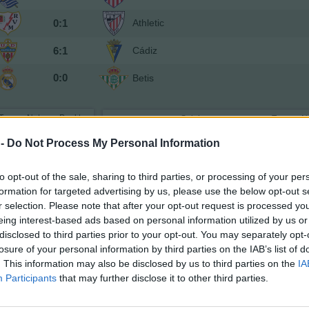
0:1
Athletic
6:1
Cádiz
0:0
Betis
Tore
Note
Punkte
Spieler
Tore
N
7,2
6
Vieites
7
 -
Do Not Process My Personal Information
6,7
3
Héctor Bellerín
6
7,2
6
Ricardo Visus
7
to opt-out of the sale, sharing to third parties, or processing of your per
Sabaly
7
7,0
5
formation for targeted advertising by us, please use the below opt-out s
Sokratis
6,9
4
8
r selection. Please note that after your opt-out request is processed y
7,2
6
Juan Miranda
7
eing interest-based ads based on personal information utilized by us or
7,9
9
Marc Roca
7
disclosed to third parties prior to your opt-out. You may separately opt-
7,4
7
Johnny Cardoso
6
losure of your personal information by third parties on the IAB’s list of
. This information may also be disclosed by us to third parties on the
IA
7,2
6
Rodrigo Sánchez
6
(→72)
Participants
that may further disclose it to other third parties.
7,6
8
Ayoze Pérez
7
6,5
2
Willian José
6
(→81)