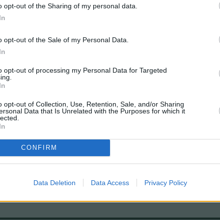
o opt-out of the Sharing of my personal data.
In
ada jornada pueden verse en
o opt-out of the Sale of my Personal Data.
ormes de partido y clasificación. Y
In
re.
to opt-out of processing my Personal Data for Targeted
de los errores de puntuación en
ing.
In
Comunio, así como por el uso de
o opt-out of Collection, Use, Retention, Sale, and/or Sharing
ersonal Data that Is Unrelated with the Purposes for which it
lected.
soto_ou
In
Mensajes:
1
Registrado:
23 May 202
CONFIRM
g que esta semana justo le dige que iba a abonar la
. necesito devolverle los puntos puesto que fué culpa
Data Deletion
Data Access
Privacy Policy