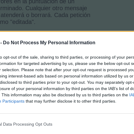
ores en la puntuación de un
rminado. Cualquier otro mensaje
 atenderá o borrará. Cada petición
mo "editada".
 puntos en la jornada (símbolo "-"
mpezó la jornada con saldo
 -
Do Not Process My Personal Information
da jornada de Comunio hay que
ue comienza cuando se efectúan los
to opt-out of the sale, sharing to third parties, or processing of your per
dos en el tablón de noticias.
formation for targeted advertising by us, please use the below opt-out s
r selection. Please note that after your opt-out request is processed y
eing interest-based ads based on personal information utilized by us or
gadores que tengan saldo negativo,
disclosed to third parties prior to your opt-out. You may separately opt-
ones provocadas por problemas
losure of your personal information by third parties on the IAB’s list of
el servidor) o a petición expresa
. This information may also be disclosed by us to third parties on the
IA
idad, siempre que indique la razón
Participants
that may further disclose it to other third parties.
lorada y verificada por el equipo
la comunidad es quien puede
l Data Processing Opt Outs
untos a otros usuarios de la