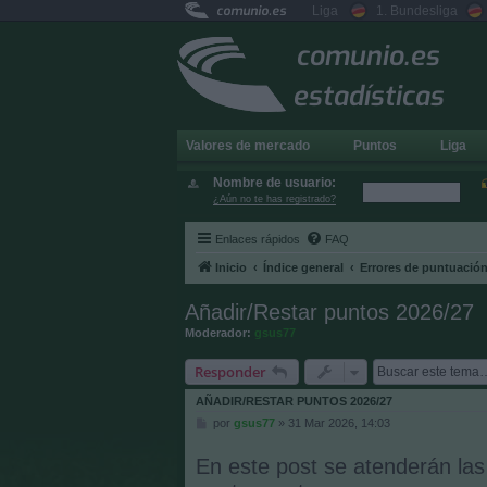
comunio.es
Liga
1. Bundesliga
comunio.es
estadísticas
Valores de mercado
Puntos
Liga
Nombre de usuario:
¿Aún no te has registrado?
Enlaces rápidos
FAQ
Inicio
Índice general
Errores de puntuació
Añadir/Restar puntos 2026/27
Moderador:
gsus77
Responder
AÑADIR/RESTAR PUNTOS 2026/27
M
por
gsus77
»
31 Mar 2026, 14:03
e
n
En este post se atenderán las
s
a