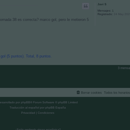
Javi S
Mensajes:
1
Registrado:
24 May 202
jornada 38 es correcta? marco gol, pero le metieron 5
ol (5 puntos). Total, 8 puntos.
3 mensa
Borrar cookies
Todos los horario
esarrollado por
phpBB
® Forum Software © phpBB Limited
Traducción al español por
phpBB España
Privacidad
|
Condiciones
¿Estás perdiendo alguna estadística?