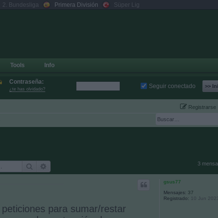
2. Bundesliga
Primera División
Süper Lig
Tools
Info
Contraseña:
Seguir conectado
>> In
¿te has olvidado?
Registrarse
n
3 mensa
Buscar
Búsqueda avanzada
gsus77
Mensajes:
37
Registrado:
10 Jun 2023
 peticiones para sumar/restar