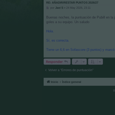
RE: AÑADIR/RESTAR PUNTOS 2026/27
M
por
Javi S
»
24 May 2026, 23:11
e
n
Buenas noches, la puntuación de Pubill en la 
s
goles a su equipo. Un saludo
a
j
e
Hola.
Sí, es correcta.
Tiene un 6,6 en Sofascore (3 puntos) y marcó g
Responder
Volver a “Errores de puntuación”
Inicio
Índice general
D