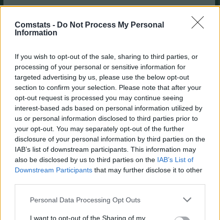
- sin igualdad de oportunidades
Comstats -
Do Not Process My Personal
- Posible planificación a largo plazo.
Information
- La suerte juega un papel fundamental.
If you wish to opt-out of the sale, sharing to third parties, or
- Los jugadores deseados pueden tocarle a un rival.
processing of your personal or sensitive information for
targeted advertising by us, please use the below opt-out
Esta modalidad es un término medio entre empezar de cero y tener en
section to confirm your selection. Please note that after your
cuenta la temporada anterior. Sin embargo, puede ser
contraproducente si alguien tenía una gran plantilla el año anterior.
opt-out request is processed you may continue seeing
Ideal para comunidades con pocos miembros y equilibradas.
interest-based ads based on personal information utilized by
us or personal information disclosed to third parties prior to
5. Mantener 5 jugadores, 9 millones y 10 jugadores al azar con
your opt-out. You may separately opt-out of the further
posiciones variables
disclosure of your personal information by third parties on the
IAB’s list of downstream participants. This information may
Cada jugador puede comenzar la nueva temporada con 5 jugadores,
obtiene 9 millones adicionales y obtiene otros 10 jugadores, de modo
also be disclosed by us to third parties on the
IAB’s List of
que el equipo con los jugadores retenidos tenga la siguiente clave de
Downstream Participants
that may further disclose it to other
posición (2-4-6-3).
third parties.
Ventajas/Desventajas:
Personal Data Processing Opt Outs
Las mismas que en la modalidad 4.
I want to opt-out of the Sharing of my