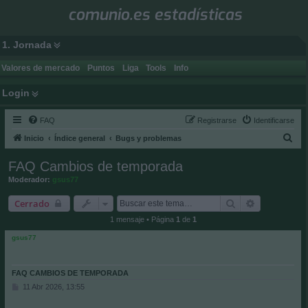
comunio.es estadísticas
1. Jornada
Valores de mercado
Puntos
Liga
Tools
Info
Login
FAQ
Registrarse
Identificarse
B
Inicio
Índice general
Bugs y problemas
u
FAQ Cambios de temporada
s
Moderador:
gsus77
c
Buscar
Búsqueda a
Cerrado
a
1 mensaje • Página
1
de
1
r
gsus77
FAQ CAMBIOS DE TEMPORADA
M
11 Abr 2026, 13:55
e
n