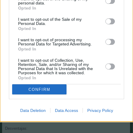
personal data.
Esta variante es virtualmente el hermano mayor de la anterior. Se
Opted In
diferencian solo en el punto en que la asignación de posiciones de los
10 jugadores que sortea computer es variable para que tu plantilla
I want to opt-out of the Sale of my
tenga 2 porteros, 4 defensas, 6 centrocampistas y 3 delanteros al final
Personal Data.
del cambio de temporada.
Opted In
I want to opt-out of processing my
Modos adiciones en Comunidades Pro Player
Personal Data for Targeted Advertising.
Opted In
1. 45 millones + compensación de equipo + presupuesto
I want to opt-out of Collection, Use,
Tu plantilla será eliminada y recibirás un nuevo equipo de 15
Retention, Sale, and/or Sharing of my
Personal Data that Is Unrelated with the
jugadores. El saldo de la cuenta también se eliminará y se recibirás 45
Purposes for which it was collected.
millones menos el valor del equipo que te haya tocado.
Opted In
Ventajas:
CONFIRM
+ Reinicio, todos comienzan con las mismas condiciones.
+ Nueva motivación para equipos débiles del año anterior.
Data Deletion
Data Access
Privacy Policy
+ Muchos jugadores disponibles en el mercado.
Desventajas: