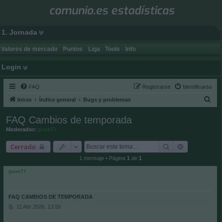
comunio.es estadísticas
1. Jornada
Valores de mercado
Puntos
Liga
Tools
Info
Login
FAQ
Registrarse
Identificarse
B
Inicio
Índice general
Bugs y problemas
u
FAQ Cambios de temporada
s
Moderador:
gsus77
c
Buscar
Búsqueda a
Cerrado
a
1 mensaje • Página
1
de
1
r
gsus77
FAQ CAMBIOS DE TEMPORADA
M
11 Abr 2026, 13:55
e
n