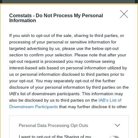
- sin igualdad de oportunidades
Comstats -
Do Not Process My Personal
- Posible planificación a largo plazo.
Information
- La suerte juega un papel fundamental.
If you wish to opt-out of the sale, sharing to third parties, or
- Los jugadores deseados pueden tocarle a un rival.
processing of your personal or sensitive information for
targeted advertising by us, please use the below opt-out
Esta modalidad es un término medio entre empezar de cero y tener en
section to confirm your selection. Please note that after your
cuenta la temporada anterior. Sin embargo, puede ser
contraproducente si alguien tenía una gran plantilla el año anterior.
opt-out request is processed you may continue seeing
Ideal para comunidades con pocos miembros y equilibradas.
interest-based ads based on personal information utilized by
us or personal information disclosed to third parties prior to
5. Mantener 5 jugadores, 9 millones y 10 jugadores al azar con
your opt-out. You may separately opt-out of the further
posiciones variables
disclosure of your personal information by third parties on the
IAB’s list of downstream participants. This information may
Cada jugador puede comenzar la nueva temporada con 5 jugadores,
obtiene 9 millones adicionales y obtiene otros 10 jugadores, de modo
also be disclosed by us to third parties on the
IAB’s List of
que el equipo con los jugadores retenidos tenga la siguiente clave de
Downstream Participants
that may further disclose it to other
posición (2-4-6-3).
third parties.
Ventajas/Desventajas:
Personal Data Processing Opt Outs
Las mismas que en la modalidad 4.
I want to opt-out of the Sharing of my