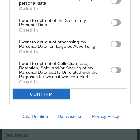
personal data.
Esta variante es virtualmente el hermano mayor de la anterior. Se
Opted In
diferencian solo en el punto en que la asignación de posiciones de los
10 jugadores que sortea computer es variable para que tu plantilla
I want to opt-out of the Sale of my
tenga 2 porteros, 4 defensas, 6 centrocampistas y 3 delanteros al final
Personal Data.
del cambio de temporada.
Opted In
I want to opt-out of processing my
Modos adiciones en Comunidades Pro Player
Personal Data for Targeted Advertising.
Opted In
1. 45 millones + compensación de equipo + presupuesto
I want to opt-out of Collection, Use,
Tu plantilla será eliminada y recibirás un nuevo equipo de 15
Retention, Sale, and/or Sharing of my
Personal Data that Is Unrelated with the
jugadores. El saldo de la cuenta también se eliminará y se recibirás 45
Purposes for which it was collected.
millones menos el valor del equipo que te haya tocado.
Opted In
Ventajas:
CONFIRM
+ Reinicio, todos comienzan con las mismas condiciones.
+ Nueva motivación para equipos débiles del año anterior.
Data Deletion
Data Access
Privacy Policy
+ Muchos jugadores disponibles en el mercado.
Desventajas: