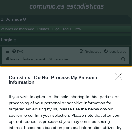
comunio.es estadísticas
1. Jornada
Valores de mercado
Puntos
Liga
Tools
Info
Login
FAQ
Registrarse
Identificarse
B
Inicio
Índice general
Sugerencias
u
Nuevas opciones de juego - Propuestas
s
Moderador:
gsus77
Comstats -
Do Not Process My Personal
c
Information
Buscar
Búsqueda a
Cerrado
a
1 mensaje • Página
1
de
1
r
If you wish to opt-out of the sale, sharing to third parties, or
gsus77
processing of your personal or sensitive information for
targeted advertising by us, please use the below opt-out
section to confirm your selection. Please note that after your
NUEVAS OPCIONES DE JUEGO - PROPUESTAS
opt-out request is processed you may continue seeing
M
11 Abr 2026, 13:52
e
interest-based ads based on personal information utilized by
n