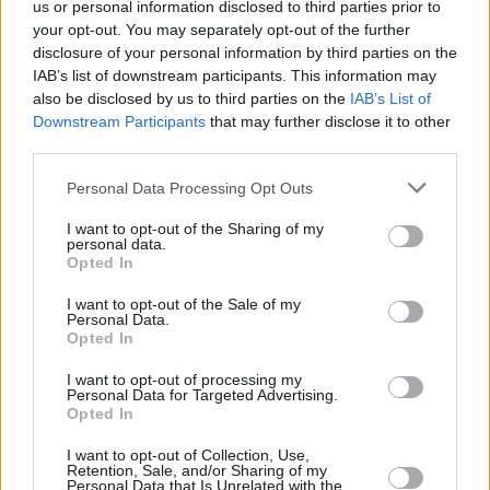
us or personal information disclosed to third parties prior to
En Comunio siempre hemos estamos abiertos a las sugerencias de
s
los usuarios y por ello abrimos este post para que podáis proponer
a
your opt-out. You may separately opt-out of the further
j
todas aquellas que tengáis en mente sobre el juego.
disclosure of your personal information by third parties on the
e
IAB’s list of downstream participants. This information may
Tal vez alguien tenga muy buenas ideas para el juego que podamos
also be disclosed by us to third parties on the
IAB’s List of
estudiar e implantar, como ya hicimos con el mánager de Copa, las
Downstream Participants
that may further disclose it to other
ofertas directas o los intercambios de jugadores en el modo Pro
third parties.
Player.
Por favor, tenga en cuenta lo siguiente antes de realizar una
Personal Data Processing Opt Outs
propuesta:
I want to opt-out of the Sharing of my
- Cada sugerencia debe venir acompañada de una breve explicación
personal data.
Opted In
sobre en qué consiste.
- Este post es para proponer funciones de juego, no para discutir sobre
I want to opt-out of the Sale of my
Personal Data.
puntos, valores de mercado u otras cuestiones. Para las sugerencias
Opted In
de puntos hay un post fijo abierto en este mismo subforo.
I want to opt-out of processing my
- ¡Todas las publicaciones que no tengan los requisitos anteriormente
Personal Data for Targeted Advertising.
señalados se borrarán de acuerdo con las reglas del foro.
Opted In
Ojalá podamos encontrar nuevas características que podamos añadir
I want to opt-out of Collection, Use,
próximamente al juego!!
Retention, Sale, and/or Sharing of my
A
Personal Data that Is Unrelated with the