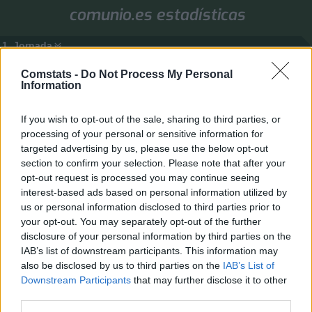
comunio.es estadísticas
1. Jornada
Valores de mercado
Puntos
Liga
Tools
Info
Comstats -
Do Not Process My Personal
Information
Login
If you wish to opt-out of the sale, sharing to third parties, or
FAQ
Registrarse
Identificarse
processing of your personal or sensitive information for
B
Inicio
Índice general
Sugerencias
targeted advertising by us, please use the below opt-out
u
section to confirm your selection. Please note that after your
Sugerencias
s
opt-out request is processed you may continue seeing
Moderador:
gsus77
c
interest-based ads based on personal information utilized by
Buscar
Búsqueda avanza
Nuevo Tema
us or personal information disclosed to third parties prior to
a
your opt-out. You may separately opt-out of the further
1 tema • Página
1
de
1
r
disclosure of your personal information by third parties on the
Temas
IAB’s list of downstream participants. This information may
Nuevas opciones de juego - Propuestas
also be disclosed by us to third parties on the
IAB’s List of
Último mensaje por
gsus77
«
11 Abr 2026, 13:52
Downstream Participants
that may further disclose it to other
third parties.
Nuevo Tema
1 tema • Página
1
de
1