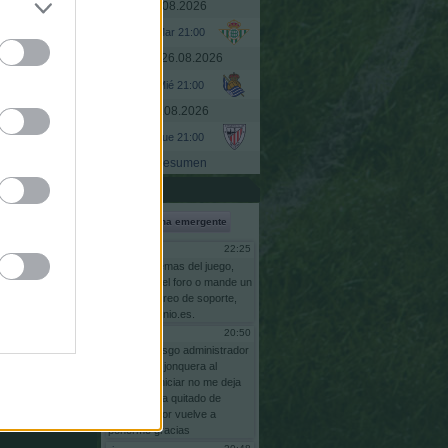
Martes, 25.08.2026
Ir a
Mar 21:00
Miércoles, 26.08.2026
Mié 21:00
Jueves, 27.08.2026
Jue 21:00
Resumen
s son
UTC+02:00
Shoutbox
Ventana emergente
22:25
Gsus77
Para
problemas
del
juego,
escriba
en
el
foro
o
mande
un
email
al
correo
de
soporte,
info@comunio.es.
20:50
risgo
bnas
soy
risgo
administrador
comunidas
jonquera
al
intentar
reiniciar
no
me
deja
pq
se
me
ha
quitado
de
adminstrador
vuelve
a
ponerme
gracias