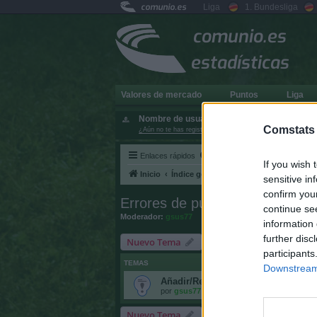
comunio.es
Liga
1. Bundesliga
comunio.es
estadísticas
Valores de mercado
Puntos
Liga
Nombre de usuario:
Comstats
¿Aún no te has registrado?
Enlaces rápidos
FAQ
If you wish 
Inicio
Índice general
Errores de puntuació
sensitive in
confirm you
Errores de puntuación
continue se
Moderador:
gsus77
information 
further disc
Nuevo Tema
participants
TEMAS
Downstream 
Añadir/Restar puntos 2026/27
por
gsus77
»
31 Mar 2026, 14:03
Nuevo Tema