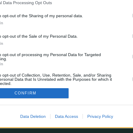
l Data Processing Opt Outs
o opt-out of the Sharing of my personal data.
In
o opt-out of the Sale of my Personal Data.
In
to opt-out of processing my Personal Data for Targeted
Borrar cookies
Todos los horario
ing.
In
esarrollado por
phpBB
® Forum Software © phpBB Limited
Traducción al español por
phpBB España
o opt-out of Collection, Use, Retention, Sale, and/or Sharing
Privacidad
|
Condiciones
ersonal Data that Is Unrelated with the Purposes for which it
lected.
In
¿Estás perdiendo alguna estadística?
CONFIRM
enes sugerencias, o simplemente quieres dejarnos un comentario?
Formulario de contacto
© 2026 stats.comunio.es
Política de privacidad
Información legal
Data Deletion
Data Access
Privacy Policy