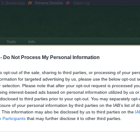
2. Bundesliga
Primera División
Süper Lig
Tools
Info
Contraseña:
Seguir conectado
>> In
 -
Do Not Process My Personal Information
¿te has olvidado?
Registrarse
to opt-out of the sale, sharing to third parties, or processing of your per
n
formation for targeted advertising by us, please use the below opt-out s
r selection. Please note that after your opt-out request is processed y
eing interest-based ads based on personal information utilized by us or
disclosed to third parties prior to your opt-out. You may separately opt-
losure of your personal information by third parties on the IAB’s list of
1 t
Buscar
Búsqueda avanzada
. This information may also be disclosed by us to third parties on the
IA
RESPUESTAS
VISTAS
ÚLTIMO MENSAJE
Participants
that may further disclose it to other third parties.
por
Javi S
2
128193
24 May 2026, 23:11
1 t