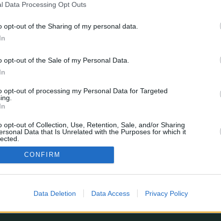
l Data Processing Opt Outs
o opt-out of the Sharing of my personal data.
In
o opt-out of the Sale of my Personal Data.
In
to opt-out of processing my Personal Data for Targeted
Borrar cookies
Todos los horario
ing.
In
esarrollado por
phpBB
® Forum Software © phpBB Limited
Traducción al español por
phpBB España
o opt-out of Collection, Use, Retention, Sale, and/or Sharing
Privacidad
|
Condiciones
ersonal Data that Is Unrelated with the Purposes for which it
lected.
In
¿Estás perdiendo alguna estadística?
CONFIRM
enes sugerencias, o simplemente quieres dejarnos un comentario?
Formulario de contacto
© 2026 stats.comunio.es
Política de privacidad
Información legal
Data Deletion
Data Access
Privacy Policy