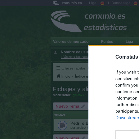
comunio.es
Liga
1. Bundesliga
comunio.es
estadísticas
Valores de mercado
Puntos
Liga
Nombre de usuario:
Comstats
¿Aún no te has registrado?
Enlaces rápidos
FAQ
If you wish 
Inicio
Índice general
Fichajes y alineacione
sensitive in
confirm you
Fichajes y alineaciones
continue se
Moderador:
gsus77
information 
further disc
Nuevo Tema
participants
TEMAS
Downstream 
Pedri o Bernardo Silva
por
ardicon61
»
27 Jul 2026, 10:47
Nuevo Tema