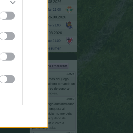
Martes, 25.08.2026
Ir a
Mar 21:00
Miércoles, 26.08.2026
Mié 21:00
Jueves, 27.08.2026
Jue 21:00
Resumen
s son
UTC+02:00
Shoutbox
Ventana emergente
22:25
Gsus77
Para
problemas
del
juego,
escriba
en
el
foro
o
mande
un
email
al
correo
de
soporte,
info@comunio.es.
20:50
risgo
bnas
soy
risgo
administrador
comunidas
jonquera
al
intentar
reiniciar
no
me
deja
pq
se
me
ha
quitado
de
adminstrador
vuelve
a
ponerme
gracias