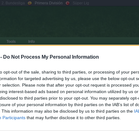
2. Bundesliga
Primera División
Süper Lig
Tools
Info
Contraseña:
Seguir conectado
>> In
 -
Do Not Process My Personal Information
¿te has olvidado?
Registrarse
to opt-out of the sale, sharing to third parties, or processing of your per
s
formation for targeted advertising by us, please use the below opt-out s
r selection. Please note that after your opt-out request is processed y
eing interest-based ads based on personal information utilized by us or
disclosed to third parties prior to your opt-out. You may separately opt-
losure of your personal information by third parties on the IAB’s list of
1 t
Buscar
Búsqueda avanzada
. This information may also be disclosed by us to third parties on the
IA
RESPUESTAS
VISTAS
ÚLTIMO MENSAJE
Participants
that may further disclose it to other third parties.
por
gsus77
1
2835
27 Jul 2026, 13:01
1 t