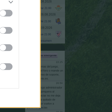
Martes, 25.08.2026
Ir a
Mar 21:00
Miércoles, 26.08.2026
Mié 21:00
Jueves, 27.08.2026
Jue 21:00
Resumen
s son
UTC+02:00
Shoutbox
Ventana emergente
22:25
Gsus77
Para
problemas
del
juego,
escriba
en
el
foro
o
mande
un
email
al
correo
de
soporte,
info@comunio.es.
20:50
risgo
bnas
soy
risgo
administrador
comunidas
jonquera
al
intentar
reiniciar
no
me
deja
pq
se
me
ha
quitado
de
adminstrador
vuelve
a
ponerme
gracias