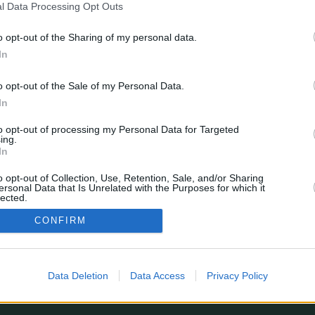
l Data Processing Opt Outs
o opt-out of the Sharing of my personal data.
In
o opt-out of the Sale of my Personal Data.
In
to opt-out of processing my Personal Data for Targeted
Borrar cookies
Todos los horario
ing.
In
esarrollado por
phpBB
® Forum Software © phpBB Limited
Traducción al español por
phpBB España
o opt-out of Collection, Use, Retention, Sale, and/or Sharing
Privacidad
|
Condiciones
ersonal Data that Is Unrelated with the Purposes for which it
lected.
In
¿Estás perdiendo alguna estadística?
CONFIRM
enes sugerencias, o simplemente quieres dejarnos un comentario?
Formulario de contacto
© 2026 stats.comunio.es
Política de privacidad
Información legal
Data Deletion
Data Access
Privacy Policy