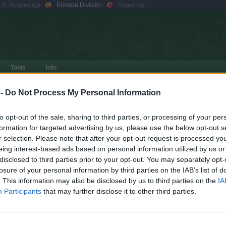
2. Bundesliga
Primera División
Süper Lig
Tools
Info
Contraseña:
Seguir conectado
>> In
 -
Do Not Process My Personal Information
¿te has olvidado?
Registrarse
to opt-out of the sale, sharing to third parties, or processing of your per
s
formation for targeted advertising by us, please use the below opt-out s
r selection. Please note that after your opt-out request is processed y
eing interest-based ads based on personal information utilized by us or
disclosed to third parties prior to your opt-out. You may separately opt-
losure of your personal information by third parties on the IAB’s list of
1 t
Buscar
Búsqueda avanzada
. This information may also be disclosed by us to third parties on the
IA
RESPUESTAS
VISTAS
ÚLTIMO MENSAJE
Participants
that may further disclose it to other third parties.
por
gsus77
1
2061
27 Jul 2026, 13:01
1 t