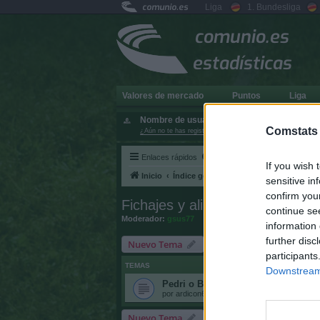
comunio.es
Liga
1. Bundesliga
comunio.es
estadísticas
Valores de mercado
Puntos
Liga
Nombre de usuario:
Comstats
¿Aún no te has registrado?
Enlaces rápidos
FAQ
If you wish 
Inicio
Índice general
Fichajes y alineacione
sensitive in
confirm you
Fichajes y alineaciones
continue se
Moderador:
gsus77
information 
further disc
Nuevo Tema
participants
TEMAS
Downstream 
Pedri o Bernardo Silva
por
ardicon61
»
27 Jul 2026, 10:47
Nuevo Tema