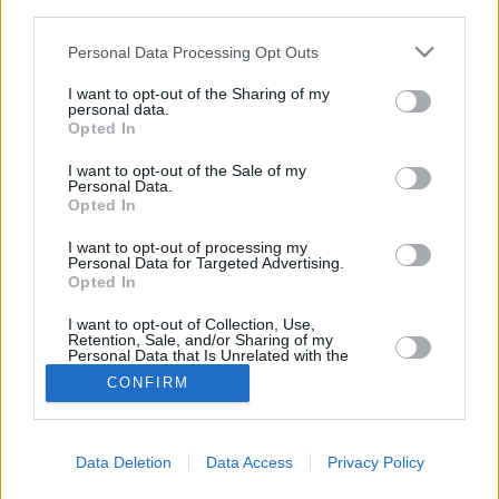
third parties.
Mejores jugadores 25/26
Último mensaje por
gsus77
«
25 May 2026, 01:07
Respuestas:
1
Personal Data Processing Opt Outs
Nuevo Tema
I want to opt-out of the Sharing of my
3 temas • Página
1
de
1
personal data.
Opted In
Ir a
I want to opt-out of the Sale of my
PERMISOS DEL FORO
Personal Data.
Opted In
No puedes
abrir nuevos temas en este Foro
No puedes
responder a temas en este Foro
No puedes
editar sus mensajes en este Foro
I want to opt-out of processing my
No puedes
borrar sus mensajes en este Foro
Personal Data for Targeted Advertising.
Opted In
Inicio
Índice general
Todos los horarios son
UTC+02:00
I want to opt-out of Collection, Use,
Desarrollado por
phpBB
® Forum Software © phpBB Limited
Retention, Sale, and/or Sharing of my
Traducción al español por
phpBB España
Personal Data that Is Unrelated with the
Purposes for which it was collected.
Privacidad
|
Condiciones
CONFIRM
Opted In
¿Estás perdiendo alguna estadística?
¿Tienes sugerencias, o simplemente quieres dejarnos un comentario?
Data Deletion
Data Access
Privacy Policy
Formulario de contacto
© 2026 stats.comunio.es
Política de privacidad
Información legal