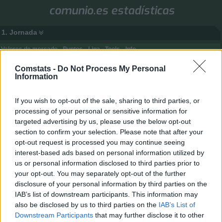
comunio.es estadísticas
1. Jornada
Valores de mercado
Puntos
Liga
Tools
Info
Login
Comstats -
Do Not Process My Personal
Information
FAQ
Registrarse
Identificarse
B
Inicio
Índice general
Estadísticas y puntuaciones
If you wish to opt-out of the sale, sharing to third parties, or
processing of your personal or sensitive information for
u
Estadísticas y puntuaciones
targeted advertising by us, please use the below opt-out
s
Moderador:
gsus77
section to confirm your selection. Please note that after your
c
opt-out request is processed you may continue seeing
Buscar
Búsqueda avanza
Nuevo Tema
a
interest-based ads based on personal information utilized by
3 temas • Página
1
de
1
r
us or personal information disclosed to third parties prior to
your opt-out. You may separately opt-out of the further
Temas
disclosure of your personal information by third parties on the
Mejores puntuaciones en una jornada
IAB’s list of downstream participants. This information may
Último mensaje por
gsus77
«
25 May 2026, 01:10
also be disclosed by us to third parties on the
IAB’s List of
Onces de la temporada en comunio.es
Downstream Participants
that may further disclose it to other
Último mensaje por
gsus77
«
10 Jun 2023, 16:48