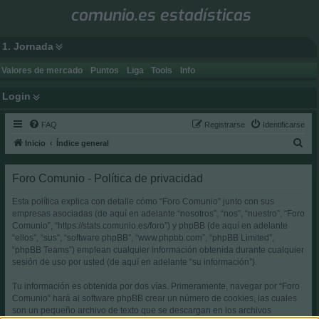
comunio.es estadísticas
1. Jornada
Valores de mercado
Puntos
Liga
Tools
Info
Login
FAQ
Registrarse
Identificarse
B
Inicio
Índice general
u
Foro Comunio - Política de privacidad
s
c
Esta política explica con detalle cómo “Foro Comunio” junto con sus
a
empresas asociadas (de aquí en adelante “nosotros”, “nos”, “nuestro”, “Foro
Comunio”, “https://stats.comunio.es/foro”) y phpBB (de aquí en adelante
r
“ellos”, “sus”, “software phpBB”, “www.phpbb.com”, “phpBB Limited”,
“phpBB Teams”) emplean cualquier información obtenida durante cualquier
sesión de uso por usted (de aquí en adelante “su información”).
Tu información es obtenida por dos vías. Primeramente, navegar por “Foro
Comunio” hará al software phpBB crear un número de cookies, las cuales
son un pequeño archivo de texto que se descargan en los archivos