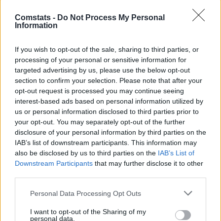
temporales del navegador de su PC. Las primeras dos cookies sólo
contienen un identificador de usuario (de aquí en adelante “user-id”) y un
Comstats -
Do Not Process My Personal
identificador de sesión anónima (de aquí en adelante “session-id”),
Information
automáticamente asignada a usted por el software phpBB. Una tercera
cookie se creará una vez que haya navegado por temas en “Foro Comunio”
y se emplea para registrar cuales han sido leídos, con objeto de optimizar
If you wish to opt-out of the sale, sharing to third parties, or
su experiencia de usuario.
processing of your personal or sensitive information for
Además podemos crear cookies externas al software phpBB mientras
targeted advertising by us, please use the below opt-out
navega por “Foro Comunio”, las cuales exceden el alcance de este
section to confirm your selection. Please note that after your
documento que solamente se refiere a las páginas creadas por el software
opt-out request is processed you may continue seeing
phpBB. La segunda vía mediante la que obtenemos su información es
interest-based ads based on personal information utilized by
mediante lo que usted envía. Esto puede ser, y no limitado a: envíos como
us or personal information disclosed to third parties prior to
usuario anónimo (de aquí en adelante “envíos anónimos”), su registro en
“Foro Comunio” (de aquí en adelante “su cuenta”) y mensajes enviados por
your opt-out. You may separately opt-out of the further
usted después de registrarse y mientras se haya identificado (de aquí en
disclosure of your personal information by third parties on the
adelante “sus mensajes”).
IAB’s list of downstream participants. This information may
also be disclosed by us to third parties on the
IAB’s List of
Tu cuenta como mínimo constará de un nombre único de identificación (de
aquí en adelante “su nombre de usuario”), una contraseña personal
Downstream Participants
that may further disclose it to other
empleada para la identificación (de aquí en adelante “su contraseña”) y
third parties.
una dirección de email personal válida (de aquí en adelante “su email”). La
información de su cuenta en “Foro Comunio” está protegida por las leyes
Personal Data Processing Opt Outs
de protección de datos aplicables en el país en el que estamos instalados.
Cualquier información más allá de su nombre de usuario, su contraseña y
I want to opt-out of the Sharing of my
su dirección de e-mail requerida por “Foro Comunio” durante el proceso de
personal data.
registro será obligatoria u opcional, según el criterio de “Foro Comunio”. En