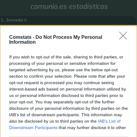
comunio.es estadísticas
1. Jornada
Valores de mercado
Puntos
Liga
Tools
Info
Comstats -
Do Not Process My Personal
Login
Information
FAQ
Registrarse
Identificarse
If you wish to opt-out of the sale, sharing to third parties, or
B
Inicio
Índice general
Buscar
Temas activos
processing of your personal or sensitive information for
u
targeted advertising by us, please use the below opt-out
Temas activos
section to confirm your selection. Please note that after your
s
Ir a búsqueda avanzada
opt-out request is processed you may continue seeing
c
interest-based ads based on personal information utilized by
Buscar
Búsqueda avanzada
a
us or personal information disclosed to third parties prior to
Se encontraron 3 coincidencias • Página
1
de
1
r
your opt-out. You may separately opt-out of the further
Temas
disclosure of your personal information by third parties on the
IAB’s list of downstream participants. This information may
Buscamos jugadores, comunidad seria, bastantes años
activa
also be disclosed by us to third parties on the
IAB’s List of
Último mensaje por
Frank19
«
06 Ago 2026, 07:28
Downstream Participants
that may further disclose it to other
Publicado en
Búsqueda de jugadores y comunidades
Respuestas:
9
third parties.