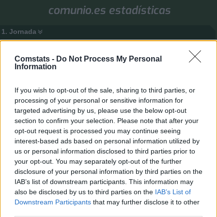
comunio.es estadísticas
1. Jornada
Valores de mercado
Puntos
Liga
Tools
Info
Comstats -
Do Not Process My Personal
Login
Information
FAQ
Registrarse
Identificarse
If you wish to opt-out of the sale, sharing to third parties, or
B
Inicio
Índice general
Buscar
Temas activos
processing of your personal or sensitive information for
u
targeted advertising by us, please use the below opt-out
Temas activos
section to confirm your selection. Please note that after your
s
Ir a búsqueda avanzada
opt-out request is processed you may continue seeing
c
interest-based ads based on personal information utilized by
Buscar
Búsqueda avanzada
a
us or personal information disclosed to third parties prior to
Se encontraron 3 coincidencias • Página
1
de
1
r
your opt-out. You may separately opt-out of the further
Temas
disclosure of your personal information by third parties on the
IAB’s list of downstream participants. This information may
Buscamos jugadores, comunidad seria, bastantes años
activa
also be disclosed by us to third parties on the
IAB’s List of
Último mensaje por
Frank19
«
06 Ago 2026, 07:28
Downstream Participants
that may further disclose it to other
Publicado en
Búsqueda de jugadores y comunidades
Respuestas:
9
third parties.