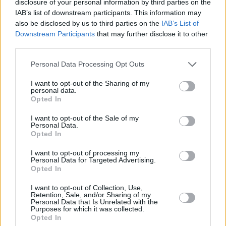
disclosure of your personal information by third parties on the
Fichajes y alineaciones
IAB’s list of downstream participants. This information may
Sección para hablar de tu equipo de Comunio y pedir opinión sobre
fichajes, qué jugadores alinear, etc.
also be disclosed by us to third parties on the
IAB’s List of
Moderador:
gsus77
Temas:
1
Downstream Participants
that may further disclose it to other
third parties.
Estadísticas y puntuaciones
Sección para hablar de estadísticas y puntuaciones de los partidos de
LaLiga y sus jugadores
Personal Data Processing Opt Outs
Moderador:
gsus77
Temas:
3
I want to opt-out of the Sharing of my
Bugs y problemas
personal data.
Este subforo estará dedicado a los errores que encontréis en el juego.
Moderador:
gsus77
Opted In
Temas:
9
Errores de puntuación
I want to opt-out of the Sale of my
Subforo exclusivo para tratar posibles errores de puntuación. También
Personal Data.
será este el sitio donde los administradores soliciten cambios en las
Opted In
puntuaciones de su comunidad. Importante, leer los primeros mensajes de
cada tema antes de postear.
Moderador:
gsus77
I want to opt-out of processing my
Temas:
1
Personal Data for Targeted Advertising.
Sugerencias
Opted In
En esta sección se pueden aportar sugerencias sobre el juego.
Moderador:
gsus77
Temas:
1
I want to opt-out of Collection, Use,
Retention, Sale, and/or Sharing of my
Otras ediciones de Comunio
Personal Data that Is Unrelated with the
Foro para hablar de otras ediciones de Comunio, cómo Comunio de
Purposes for which it was collected.
Segunda, Champions, Premier o Mundial.
Opted In
Moderador:
gsus77