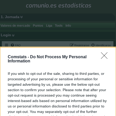
comunio.es estadísticas
1. Jornada
Valores de mercado
Puntos
Liga
Tools
Info
Login
FAQ
Registrarse
Identificarse
B
Inicio
Índice general
Comstats -
Do Not Process My Personal
u
Information
Fecha actual 07 Ago 2026, 05:03
s
c
Foro
If you wish to opt-out of the sale, sharing to third parties, or
a
processing of your personal or sensitive information for
Noticias de LaLiga
Sección para comentar noticias sobre LaLiga, como lesiones, sanciones,
r
targeted advertising by us, please use the below opt-out
etc.
Moderador:
gsus77
section to confirm your selection. Please note that after your
Temas:
18
opt-out request is processed you may continue seeing
Búsqueda de jugadores y comunidades
interest-based ads based on personal information utilized by
Sección para buscar jugadores para tu comunidad o una comunidad en la
que jugar.
us or personal information disclosed to third parties prior to
Moderador:
gsus77
your opt-out. You may separately opt-out of the further
Temas:
9