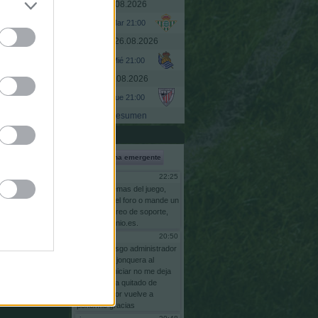
Martes, 25.08.2026
Mar 21:00
Miércoles, 26.08.2026
Mié 21:00
Jueves, 27.08.2026
Jue 21:00
Resumen
Shoutbox
Ventana emergente
22:25
Gsus77
Para
problemas
del
juego,
escriba
en
el
foro
o
mande
un
email
al
correo
de
soporte,
info@comunio.es.
20:50
risgo
bnas
soy
risgo
administrador
comunidas
jonquera
al
intentar
reiniciar
no
me
deja
pq
se
me
ha
quitado
de
adminstrador
vuelve
a
ponerme
gracias