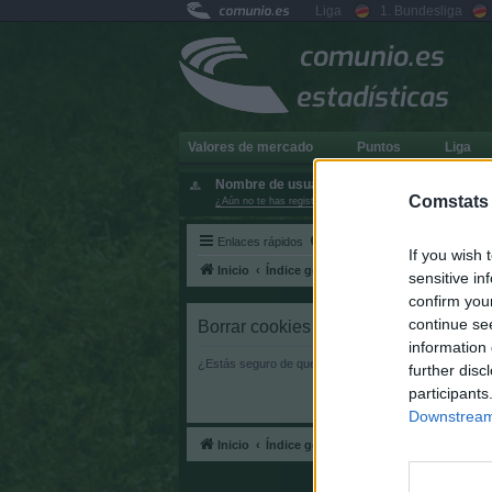
comunio.es
Liga
1. Bundesliga
comunio.es
estadísticas
Valores de mercado
Puntos
Liga
Nombre de usuario:
Comstats
¿Aún no te has registrado?
Enlaces rápidos
FAQ
If you wish 
Inicio
Índice general
sensitive in
confirm you
continue se
Borrar cookies
information 
¿Estás seguro de querer borrar todas las cookies de es
further disc
participants
Downstream 
Inicio
Índice general
D