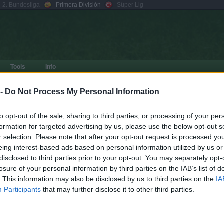
2. Bundesliga
Primera División
Süper Lig
Tools
Info
Contraseña:
Seguir conectado
>> In
 -
Do Not Process My Personal Information
¿te has olvidado?
Registrarse
to opt-out of the sale, sharing to third parties, or processing of your per
formation for targeted advertising by us, please use the below opt-out s
r selection. Please note that after your opt-out request is processed y
eing interest-based ads based on personal information utilized by us or
disclosed to third parties prior to your opt-out. You may separately opt-
te sitio?
losure of your personal information by third parties on the IAB’s list of
. This information may also be disclosed by us to third parties on the
IA
Participants
that may further disclose it to other third parties.
Borrar cookies
Todos los horario
esarrollado por
phpBB
® Forum Software © phpBB Limited