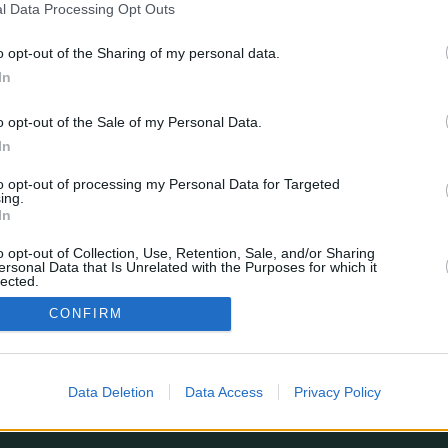
l Data Processing Opt Outs
Traducción al español por
phpBB España
Privacidad
|
Condiciones
o opt-out of the Sharing of my personal data.
In
¿Estás perdiendo alguna estadística?
enes sugerencias, o simplemente quieres dejarnos un comentario?
Formulario de contacto
o opt-out of the Sale of my Personal Data.
© 2026 stats.comunio.es
Política de privacidad
Información legal
In
to opt-out of processing my Personal Data for Targeted
ing.
In
o opt-out of Collection, Use, Retention, Sale, and/or Sharing
ersonal Data that Is Unrelated with the Purposes for which it
lected.
In
CONFIRM
Data Deletion
Data Access
Privacy Policy