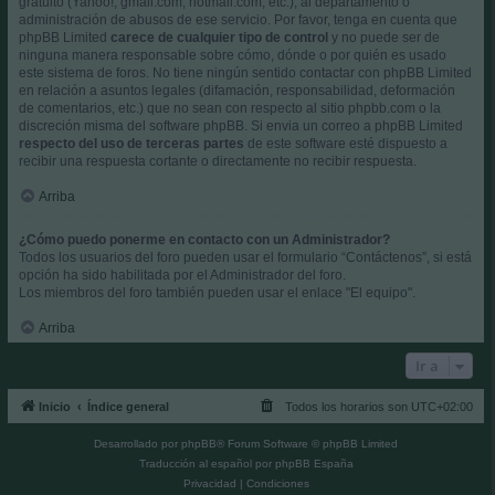
gratuito (Yahoo!, gmail.com, hotmail.com, etc.), al departamento o
administración de abusos de ese servicio. Por favor, tenga en cuenta que
phpBB Limited
carece de cualquier tipo de control
y no puede ser de
ninguna manera responsable sobre cómo, dónde o por quién es usado
este sistema de foros. No tiene ningún sentido contactar con phpBB Limited
en relación a asuntos legales (difamación, responsabilidad, deformación
de comentarios, etc.) que no sean con respecto al sitio phpbb.com o la
discreción misma del software phpBB. Si envia un correo a phpBB Limited
respecto del uso de terceras partes
de este software esté dispuesto a
recibir una respuesta cortante o directamente no recibir respuesta.
Arriba
¿Cómo puedo ponerme en contacto con un Administrador?
Todos los usuarios del foro pueden usar el formulario “Contáctenos”, si está
opción ha sido habilitada por el Administrador del foro.
Los miembros del foro también pueden usar el enlace "El equipo".
Arriba
Ir a
Inicio
Índice general
Todos los horarios son
UTC+02:00
Desarrollado por
phpBB
® Forum Software © phpBB Limited
Traducción al español por
phpBB España
Privacidad
|
Condiciones