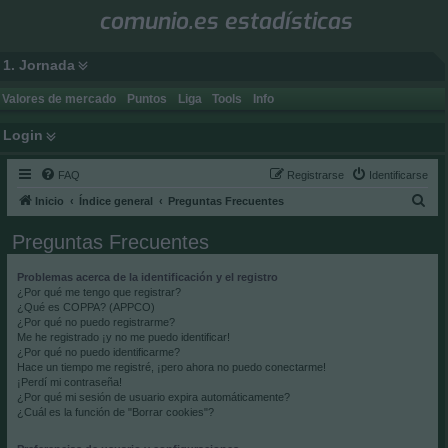
comunio.es estadísticas
1. Jornada
Valores de mercado
Puntos
Liga
Tools
Info
Login
FAQ
Registrarse
Identificarse
B
Inicio
Índice general
Preguntas Frecuentes
u
Preguntas Frecuentes
s
c
Problemas acerca de la identificación y el registro
¿Por qué me tengo que registrar?
a
¿Qué es COPPA? (APPCO)
r
¿Por qué no puedo registrarme?
Me he registrado ¡y no me puedo identificar!
¿Por qué no puedo identificarme?
Hace un tiempo me registré, ¡pero ahora no puedo conectarme!
¡Perdí mi contraseña!
¿Por qué mi sesión de usuario expira automáticamente?
¿Cuál es la función de "Borrar cookies"?