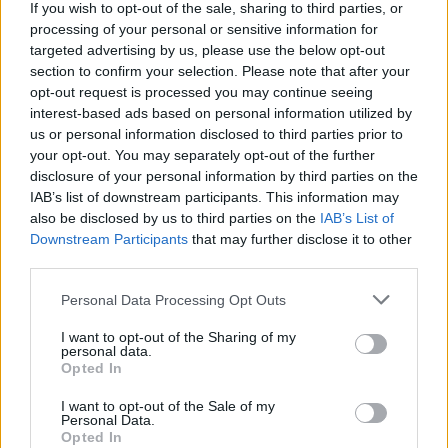
If you wish to opt-out of the sale, sharing to third parties, or
favor recuerde que esta es una decisión de La Administración del foro, y
phpBB Limited no tiene nada que ver con las advertencias dadas en este
processing of your personal or sensitive information for
sitio. Comuníquese con La Administración del foro si no está seguro de
targeted advertising by us, please use the below opt-out
porqué fue advertido.
section to confirm your selection. Please note that after your
Arriba
opt-out request is processed you may continue seeing
interest-based ads based on personal information utilized by
¿Cómo se puede reportar un mensaje a un moderador?
us or personal information disclosed to third parties prior to
Si La Administración lo permite, debería ver un botón para reportar
your opt-out. You may separately opt-out of the further
mensajes cerca del mismo. Haciendo clic sobre el botón, el foro le llevará y
disclosure of your personal information by third parties on the
guiará a través de ciertos pasos necesarios para reportar el mensaje.
IAB’s list of downstream participants. This information may
Arriba
also be disclosed by us to third parties on the
IAB’s List of
Downstream Participants
that may further disclose it to other
¿Para qué sirve el botón "Guardar" en la publicación de temas?
third parties.
Esto le permitirá guardar borradores que serán completados y enviados
más tarde. Para recargar un borrador guardado, visite el Panel de Control
de Usuario.
Personal Data Processing Opt Outs
Arriba
I want to opt-out of the Sharing of my
personal data.
¿Por qué mis mensajes necesitan ser aprobados?
Opted In
La Administración del foro tal vez ha decidido que los mensajes publicados
en el foro, en el que estas intentando publicar mensajes, necesiten ser
I want to opt-out of the Sale of my
revisados antes de aprobarlos. También es posible que La Administración
Personal Data.
le haya ubicado en un grupo de usuarios cuyos mensajes necesitan ser
Opted In
revisados antes de aprobarlos. Por favor comuníquese con el administrador