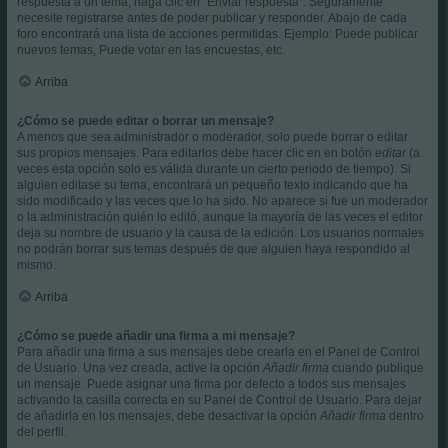
respuesta a un tema, haga clic en "Enviar respuesta". Seguramente
necesite registrarse antes de poder publicar y responder. Abajo de cada
foro encontrará una lista de acciones permitidas. Ejemplo: Puede publicar
nuevos temas, Puede votar en las encuestas, etc.
Arriba
¿Cómo se puede editar o borrar un mensaje?
A menos que sea administrador o moderador, solo puede borrar o editar
sus propios mensajes. Para editarlos debe hacer clic en en botón
editar
(a
veces esta opción solo es válida durante un cierto periodo de tiempo). Si
alguien editase su tema, encontrará un pequeño texto indicando que ha
sido modificado y las veces que lo ha sido. No aparece si fue un moderador
o la administración quién lo editó, aunque la mayoría de las veces el editor
deja su nombre de usuario y la causa de la edición. Los usuarios normales
no podrán borrar sus temas después de que alguien haya respondido al
mismo.
Arriba
¿Cómo se puede añadir una firma a mi mensaje?
Para añadir una firma a sus mensajes debe crearla en el Panel de Control
de Usuario. Una vez creada, active la opción
Añadir firma
cuando publique
un mensaje. Puede asignar una firma por defecto a todos sus mensajes
activando la casilla correcta en su Panel de Control de Usuario. Para dejar
de añadirla en los mensajes, debe desactivar la opción
Añadir firma
dentro
del perfil.